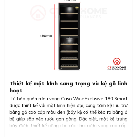
Thiết kế mặt kính sang trọng và kệ gỗ linh
hoạt
Tủ bảo quản rượu vang Caso WineExclusive 180 Smart
được thiết kế với mặt kính hiện đại, cùng tám kệ lưu trữ
bằng gỗ cao cấp màu đen (bảy kệ có thể kéo ra bằng ổ
bi) giúp sắp xếp rượu gọn gàng. Đặc biệt, một kệ trưng
bày được thiết kế riêng cho các chai rượu vang cao cấp,
tạo điểm nhấn thu hút.