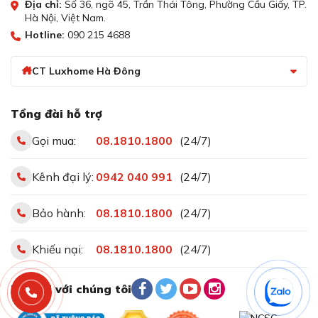
Địa chỉ:
Số 36, ngõ 45, Trần Thái Tông, Phường Cầu Giấy, TP.
Hà Nội, Việt Nam.
Hotline:
090 215 4688
CT Luxhome Hà Đông
Tổng đài hỗ trợ
Gọi mua:
08.1810.1800
(24/7)
Hai vùng nhiệt độ riêng biệt cho rượu vang trắng và đỏ
Kênh đại lý:
0942 040 991
(24/7)
Có quạt tản nhiệt riêng cho mỗi vùng
Mỗi vùng nhiệt độ trong tủ Caso WineExclusive 180
Bảo hành:
08.1810.1800
(24/7)
Smart đều được trang bị quạt riêng biệt, giúp duy trì
nhiệt độ ổn định và đồng đều. Điều này đảm bảo rượu
Khiếu nại:
08.1810.1800
(24/7)
vang được bảo quản trong môi trường tối ưu và không
bị ảnh hưởng bởi sự chênh lệch nhiệt độ.
Kết nối với chúng tôi
WiFi Smart Control – Điều khiển từ xa qua