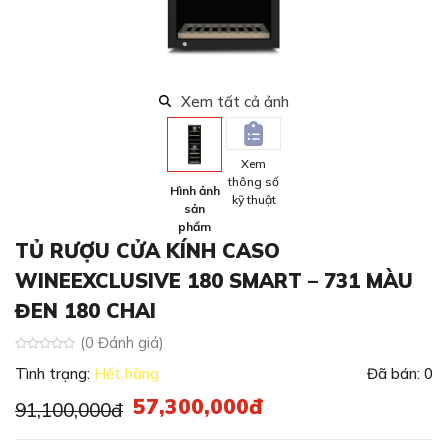
Xem tất cả ảnh
Xem
thông số
Hình ảnh
kỹ thuật
sản
phẩm
TỦ RƯỢU CỬA KÍNH CASO
WINEEXCLUSIVE 180 SMART – 731 MÀU
ĐEN 180 CHAI
(0 Đánh giá)
Tình trạng:
Hết hàng
Đã bán: 0
57,300,000đ
91,100,000đ