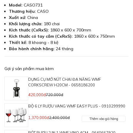
Model:
CASO731
Thương hiệu:
CASO
Xuất xứ:
China
Khối lượng chứa:
180 chai
Kích thước (CxRxS):
1860 x 600 x 700mm
Kích thước có tay cầm (CxRxS):
1860 x 600 x 750mm
Thiết kế:
8 khoang - 8 kệ
Bảo hành chính hãng:
24 tháng
Gợi ý sản phẩm mua kèm
DỤNG CỤ MỞ NÚT CHAI ĐA NĂNG WMF
CORKSCREW H20CM - 0658186200
420,000đ
720,000đ
BỘ 6 LY RƯỢU VANG WMF EASY PLUS - 0910299990
1,370,000đ
2,400,000đ
Thêm vào giỏ hàng
RÓT RƯỢU 2 IN 1 WMF VINO 4CM - 0640667920