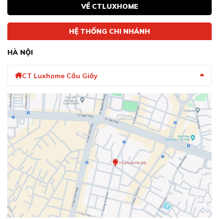
VỀ CTLUXHOME
HỆ THỐNG CHI NHÁNH
HÀ NỘI
CT Luxhome Cầu Giấy
Kính cách nhiệt 3 lớp và bộ lọc tia UV bảo vệ hương
thơm
Hai vùng nhiệt độ riêng biệt cho rượu vang
trắng và đỏ
Với hai vùng nhiệt độ có thể điều chỉnh độc lập từ 5 - 20
°C (41 - 68 °F), bạn có thể lưu trữ cả rượu vang trắng và
đỏ trong cùng một tủ, đảm bảo mỗi loại rượu luôn ở
nhiệt độ lý tưởng mà không ảnh hưởng đến chất lượng.