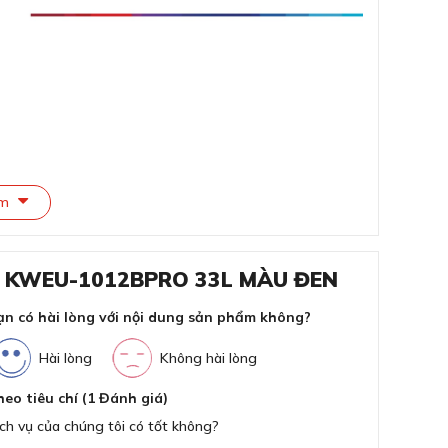
Sức
Đi
Cô
êm
Độ
Dải
R KWEU-1012BPRO 33L MÀU ĐEN
Thờ
ạn có hài lòng với nội dung sản phẩm không?
KOCHER KWEU-1012BPRO 33L
Hài lòng
Không hài lòng
heo tiêu chí (1 Đánh giá)
ch vụ của chúng tôi có tốt không?
ông gian sống