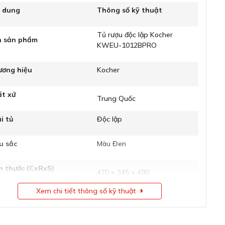
i dung
Thông số kỹ thuật
Tủ rượu độc lập Kocher
n sản phẩm
KWEU-1012BPRO
ương hiệu
Kocher
ất xứ
Trung Quốc
i tủ
Độc lập
u sắc
Màu Đen
h thước
(CxRxS)
470 x 345 x 490
Xem chi tiết thông số kỹ thuật
ng lượng
13.2 kg
ng tích
33 L