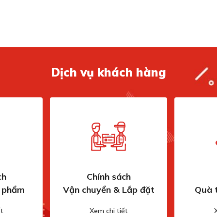
Dịch vụ khách hàng
 12 chai (Tiêu chuẩn Bordeaux 750ml)
RO mang đến khả năng lưu trữ lên đến 23 chai rượu
uản một lượng rượu vừa phải cho các gia đình, quán
ch
Chính sách
n phẩm
Vận chuyển & Lắp đặt
Quà 
 mà không cần lo lắng về không gian. Các ngăn kệ
t
Xem chi tiết
u một cách khoa học, bảo vệ rượu khỏi những tác động