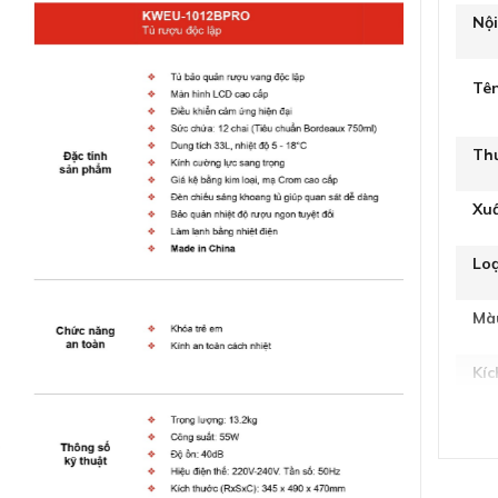
Nộ
Tê
Th
Xu
Loạ
Mà
Kíc
Trọ
Du