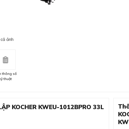
 cả ảnh
 thông số
kỹ thuật
Thô
C LẬP KOCHER KWEU-1012BPRO 33L
KO
KW