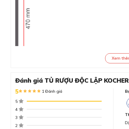
Xem th
Đánh giá TỦ RƯỢU ĐỘC LẬP KOCHE
5
1 Đánh giá
B
Đánh giá TỦ RƯỢU ĐỘC LẬP 
5
MÀU ĐEN
4
T
3
Dị
2
Thiết kế sang trọng hiện đại phù hợp mọi kh