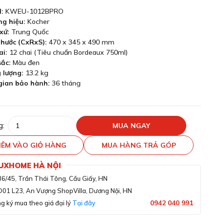
:
KWEU-1012BPRO
ng hiệu:
Kocher
xứ:
Trung Quốc
thước (CxRxS):
470 x 345 x 490 mm
ai:
12 chai (Tiêu chuẩn Bordeaux 750ml)
sắc:
Màu đen
 lượng:
13.2 kg
gian bảo hành:
36 tháng
g:
MUA NGAY
ÊM VÀO GIỎ HÀNG
MUA HÀNG TRẢ GÓP
LUXHOME HÀ NỘI
36/45, Trần Thái Tông, Cầu Giấy, HN
D01 L23, An Vượng ShopVilla, Dương Nội, HN
0942 040 991
g ký mua theo giá đại lý
Tại đây