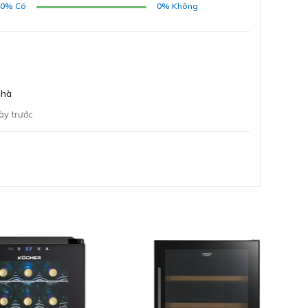
00%
Có
0%
Không
ĐĂNG KÝ
Bằng cách đăng ký trở thành đại lý, bạn xác nhận rằng
bạn đã đọc và đồng ý với các Điều khoản và Điều kiện của
nhà
chúng tôi.
Chúng tôi sẽ liên hệ lại ngay sau khi nhận được thông tin
ày trước
đăng ký của anh chị
GỬI