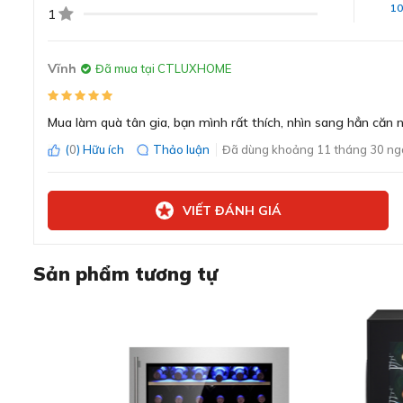
1
1
Vĩnh
Đã mua tại CTLUXHOME
Mua làm quà tân gia, bạn mình rất thích, nhìn sang hẳn căn 
(
0
) Hữu ích
Thảo luận
Đã dùng khoảng 11 tháng 30 ng
VIẾT ĐÁNH GIÁ
Sản phẩm tương tự