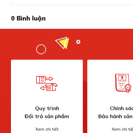
0
Bình luận
Dung tích 33L lưu trữ thoải mái, lưu trữ
Với dung tích 33L, tủ rượu độc lập Kocher KWEU-1012BP
(theo tiêu chuẩn Bordeaux 750ml), đáp ứng nhu cầu bảo q
Quy trình
Chính sá
rượu hoặc những người yêu thích sưu tầm rượu vang.
Đổi trả sản phẩm
Bảo hành sả
Dung tích này giúp người sử dụng bảo quản các chai rượu
Xem chi tiết
Xem chi tiế
được thiết kế thông minh, giúp phân chia và sắp xếp rượ