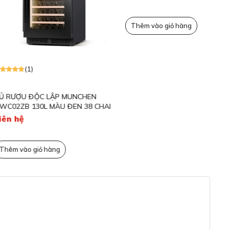
T
(1)
C LẬP MUNCHEN
TỦ RƯỢU ĐỘC LẬP KOCHER KWEU-
0L MÀU ĐEN 38 CHAI
1128B 62L MÀU ĐEN
15,700,000đ
22,500,000đ
ỏ hàng
Thêm vào giỏ hàng