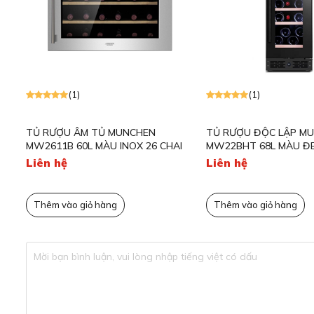
Thiết kế sang trọng hiện đại p
Tủ rượu độc lập Kocher KWEU-11126B sở hữu thiết kế san
gian sống, từ phòng khách, phòng ăn đến những không gian
Với kiểu dáng tinh tế, đường nét sắc sảo, và chất liệu cao 
(1)
(1)
rượu mà còn là một món nội thất đẳng cấp, mang đến vẻ 
giản giúp tủ dễ dàng hòa hợp với nhiều phong cách trang tr
EU-
TỦ RƯỢU ÂM TỦ MUNCHEN
TỦ RƯỢU ĐỘC LẬP M
MW2611B 60L MÀU INOX 26 CHAI
MW22BHT 68L MÀU ĐE
Dung tích 415L lưu trữ thoải mái, lưu trữ 12
Liên hệ
Liên hệ
Thêm vào giỏ hàng
Thêm vào giỏ hàng