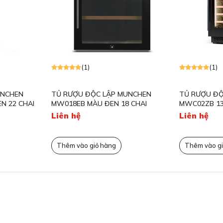
hù hợp mọi không gian sống
g trọng và hiện đại, dễ dàng kết hợp với mọi không
 bếp hoặc phòng giải trí.
cấp, tủ rượu này không chỉ là một thiết bị lưu trữ
(1)
(1)
đẹp thẩm mỹ cho ngôi nhà. Màu sắc và thiết kế đơn
í khác nhau, từ cổ điển đến hiện đại.
UNCHEN
TỦ RƯỢU ĐỘC LẬP MUNCHEN
TỦ RƯỢU ĐỘ
N 22 CHAI
MW018EB MÀU ĐEN 18 CHAI
MWC02ZB 13
6 chai (Tiêu chuẩn Bordeaux 750ml)
Liên hệ
Liên hệ
Thêm vào giỏ hàng
Thêm vào gi