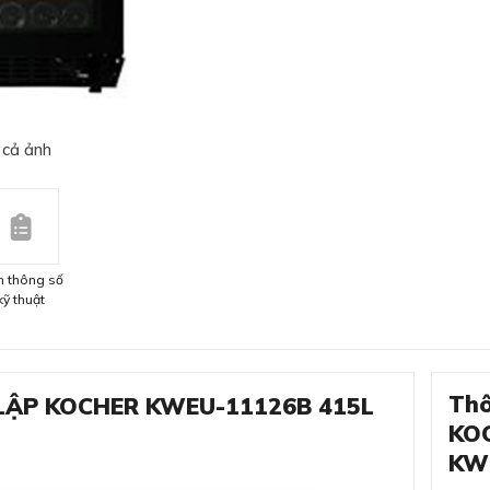
 cả ảnh
 thông số
kỹ thuật
Thô
 LẬP KOCHER KWEU-11126B 415L
KO
KW