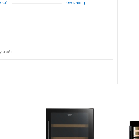
%
Có
0%
Không
ĐĂNG KÝ
Bằng cách đăng ký trở thành đại lý, bạn xác nhận rằng
bạn đã đọc và đồng ý với các Điều khoản và Điều kiện của
chúng tôi.
Chúng tôi sẽ liên hệ lại ngay sau khi nhận được thông tin
 trước
đăng ký của anh chị
GỬI