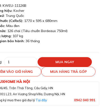
l:
KWEU-11126B
ng hiệu:
Kocher
xứ:
Trung Quốc
thước (CxRxS):
1770 x 595 x 680mm
sắc:
Màu đen
hứa:
126 chai (Tiêu chuẩn Bordeaux 750ml)
 lượng:
107 kg
gian bảo hành:
36 tháng
g:
MUA NGAY
ÊM VÀO GIỎ HÀNG
MUA HÀNG TRẢ GÓP
LUXHOME HÀ NỘI
36/45, Trần Thái Tông, Cầu Giấy, HN
D01 L23, An Vượng ShopVilla, Dương Nội, HN
0942 040 991
g ký mua theo giá đại lý
Tại đây