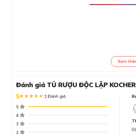
Xem th
Đánh giá TỦ RƯỢU ĐỘC LẬP KOCHE
5
1 Đánh giá
B
Đánh giá TỦ RƯỢU ĐỘC LẬP KO
5
MÀU ĐEN
4
T
3
Thiết kế sang trọng hiện đại phù hợp mọi kh
Dị
2