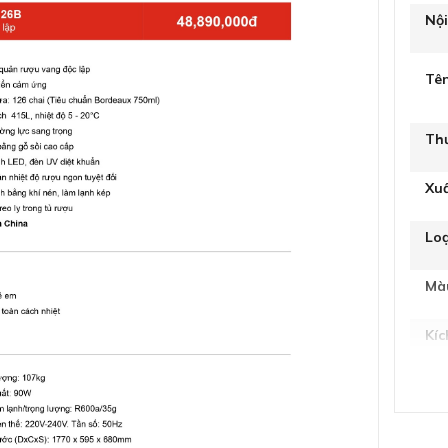
Nộ
Tê
Th
Xu
Loạ
Mà
Kíc
Trọ
Du