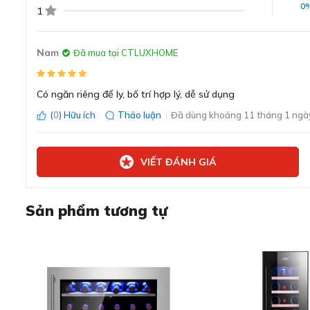
0
1
Nam
Đã mua tại CTLUXHOME
Có ngăn riêng để ly, bố trí hợp lý, dễ sử dụng
(
0
) Hữu ích
Thảo luận
Đã dùng khoảng 11 tháng 1 ngày
VIẾT ĐÁNH GIÁ
Sản phẩm tương tự