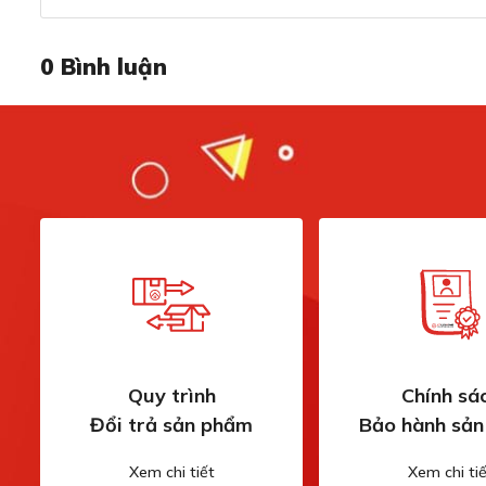
0
Bình luận
Dung tích 415L lưu trữ thoải mái, lưu trữ
Với dung tích 415L, tủ rượu độc lập Kocher KWEU-11126B
(theo tiêu chuẩn Bordeaux 750ml), đáp ứng nhu cầu bảo q
Quy trình
Chính sá
rượu hoặc những người yêu thích sưu tầm rượu vang.
Đổi trả sản phẩm
Bảo hành sả
Dung tích này giúp người sử dụng bảo quản các chai rượu
được thiết kế thông minh, giúp phân chia và sắp xếp rượ
Xem chi tiết
Xem chi tiế
tiêu cực bên ngoài.