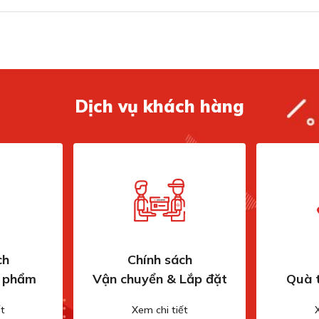
Dịch vụ khách hàng
 126 chai (Tiêu chuẩn Bordeaux 750ml)
 mang đến khả năng lưu trữ lên đến 126 chai rượu
uản một lượng rượu vừa phải cho các gia đình, quán
ch
Chính sách
n phẩm
Vận chuyển & Lắp đặt
Quà 
 mà không cần lo lắng về không gian. Các ngăn kệ
u một cách khoa học, bảo vệ rượu khỏi những tác động
t
Xem chi tiết