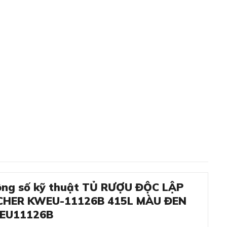
ng số kỹ thuật TỦ RƯỢU ĐỘC LẬP
CHER KWEU-11126B 415L MÀU ĐEN
EU11126B