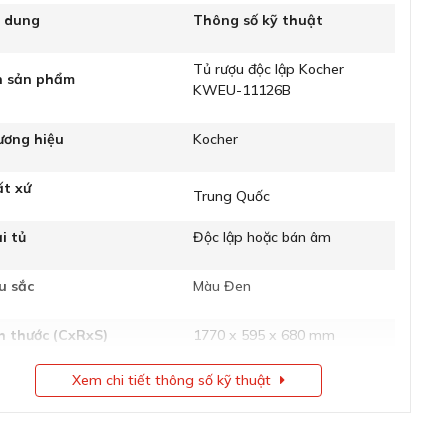
i dung
Thông số kỹ thuật
Tủ rượu độc lập Kocher
n sản phẩm
KWEU-11126B
ương hiệu
Kocher
ất xứ
Trung Quốc
i tủ
Độc lập hoặc bán âm
u sắc
Màu Đen
h thước (CxRxS)
1770 x 595 x 680 mm
Xem chi tiết thông số kỹ thuật
ng lượng
107 kg
ng tích
415 L