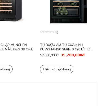
T
(0)
C LẬP MUNCHEN
TỦ RƯỢU ÂM TỦ CỬA KÍNH
0L MÀU ĐEN 38 CHAI
KUW21AHG0 SERIE 6 120 LÍT 44
CHAI
35,700,000đ
57,000,000đ
ỏ hàng
Thêm vào giỏ hàng