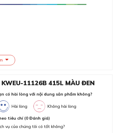
Sức
Đi
Cô
êm
Chấ
Độ
R KWEU-11126B 415L MÀU ĐEN
Dải
ạn có hài lòng với nội dung sản phẩm không?
CHER KWEU-11126B 415L
Thờ
Hài lòng
Không hài lòng
heo tiêu chí (0 Đánh giá)
ông gian sống
ch vụ của chúng tôi có tốt không?