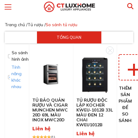
Trang chủ /
Tủ rượu /
So sánh tủ rượu
TỔNG QUAN
So sánh
hình ảnh
Tính
năng
khác
nhau
THÊM
SẢN
TỦ BẢO QUẢN
TỦ RƯỢU ĐỘC
PHẨM
RƯỢU VÀ CIGAR
LẬP KOCHER
ĐỂ
MUNCHEN MWC
KWEU-1012B 33L
SO
20D 69L MÀU
MÀU ĐEN 12
INOX MWC20D
CHAI
SÁNH
KWEU1012B
Liên hệ
Liên hệ
(1)