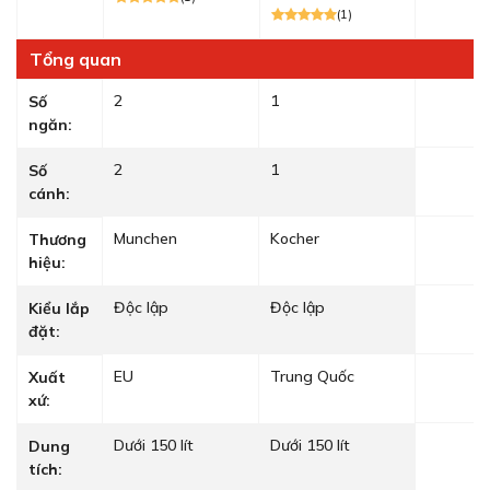
(1)
Tổng quan
2
1
Số
ngăn:
2
1
Số
cánh:
Munchen
Kocher
Thương
hiệu:
Độc lập
Độc lập
Kiểu lắp
đặt:
EU
Trung Quốc
Xuất
xứ:
Dưới 150 lít
Dưới 150 lít
Dung
tích: