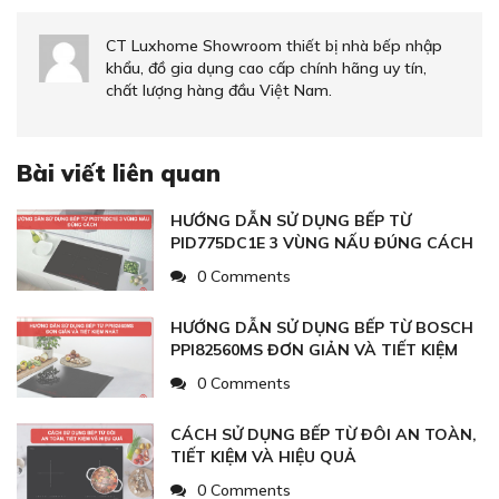
CT Luxhome Showroom thiết bị nhà bếp nhập
khẩu, đồ gia dụng cao cấp chính hãng uy tín,
chất lượng hàng đầu Việt Nam.
Bài viết liên quan
HƯỚNG DẪN SỬ DỤNG BẾP TỪ
PID775DC1E 3 VÙNG NẤU ĐÚNG CÁCH
0 Comments
HƯỚNG DẪN SỬ DỤNG BẾP TỪ BOSCH
PPI82560MS ĐƠN GIẢN VÀ TIẾT KIỆM
NHẤT
0 Comments
CÁCH SỬ DỤNG BẾP TỪ ĐÔI AN TOÀN,
TIẾT KIỆM VÀ HIỆU QUẢ
0 Comments