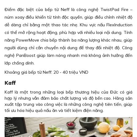
Điểm đặc biệt của bếp từ Neff là công nghệ TwistPad Fire –
núm xoay điều khiển từ tính độc quyền, giúp điều chỉnh nhiệt độ
dễ dàng chỉ bằng một thao tác nhẹ. Khu vực nấu FlexInduction
có thể mở rộng hoạt động, phù hợp với nhiều loại nội dung. Tính
năng PowerMove chia bếp thành ba năng lượng khác nhau, giúp
người dùng chỉ cần chuyển nội dung để thay đổi nhiệt độ. Công
nghệ PanBoost giúp làm nóng nhanh mà không ảnh hưởng đến
lớp chống dính.
Khoảng giá bếp từ Neff: 20 - 40 triệu VND
Kaff
Kaff là một trong những loại bếp thương hiệu của Đức có giá
hợp lý nhưng vẫn đảm bảo chất lượng và độ bền cao. Hãng sản
xuất tập trung vào công việc là những công nghệ tiên tiến, giúp
tối ưu hóa hiệu quả nấu ăn và tiết kiệm điện năng.