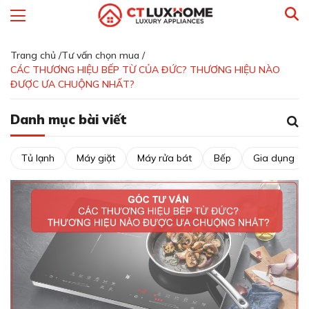
Trang chủ /
Tư vấn chọn mua /
CÁC THƯƠNG HIỆU BẾP TỪ CỦA ĐỨC? THƯƠNG HIỆU NÀO
ĐƯỢC ƯA CHUỘNG NHẤT?
Danh mục bài viết
Tủ lạnh
Máy giặt
Máy rửa bát
Bếp
Gia dụng