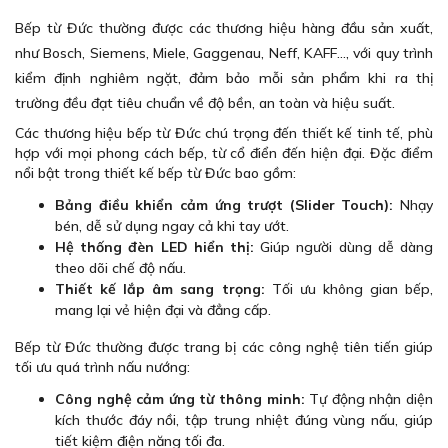
Bếp từ Đức thường được các thương hiệu hàng đầu sản xuất,
như Bosch, Siemens, Miele, Gaggenau, Neff, KAFF…, với quy trình
kiểm định nghiêm ngặt, đảm bảo mỗi sản phẩm khi ra thị
trường đều đạt tiêu chuẩn về độ bền, an toàn và hiệu suất.
Các thương hiệu bếp từ Đức chú trọng đến thiết kế tinh tế, phù
hợp với mọi phong cách bếp, từ cổ điển đến hiện đại. Đặc điểm
nổi bật trong thiết kế bếp từ Đức bao gồm:
Bảng điều khiển cảm ứng trượt (Slider Touch):
Nhạy
bén, dễ sử dụng ngay cả khi tay ướt.
Hệ thống đèn LED hiển thị:
Giúp người dùng dễ dàng
theo dõi chế độ nấu.
Thiết kế lắp âm sang trọng:
Tối ưu không gian bếp,
mang lại vẻ hiện đại và đẳng cấp.
Bếp từ Đức thường được trang bị các công nghệ tiên tiến giúp
tối ưu quá trình nấu nướng:
Công nghệ cảm ứng từ thông minh:
Tự động nhận diện
kích thước đáy nồi, tập trung nhiệt đúng vùng nấu, giúp
tiết kiệm điện năng tối đa.