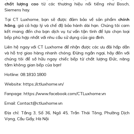
chất lượng cao
từ các thương hiệu nổi tiếng như Bosch,
Siemens hay.
Tại CT Luxhome, bạn sẽ được đảm bảo về sản phẩm
chính
hãng
, giá cả hợp lý và chế độ bảo hành dài hạn. Chúng tôi cam
kết mang đến cho bạn dịch vụ tư vấn tận tình để lựa chọn loại
bếp phù hợp nhất với nhu cầu sử dụng của gia đình.
Liên hệ ngay với CT Luxhome để nhận được các ưu đãi hấp dẫn
và hỗ trợ giao hàng nhanh chóng. Đừng ngần ngại, hãy đến với
chúng tôi để sở hữu ngay chiếc bếp từ chất lượng Đức, nâng
tầm không gian bếp của bạn!
Hotline: 08.1810.1800
Website: https://ctluxhome.vn/
Fanpage: https://www.facebook.com/CTLuxhome.vn
Email: Contact@ctluxhome.vn
Địa chỉ: Tầng 3, Số 36, Ngõ 45, Trần Thái Tông, Phường Dịch
Vọng, Cầu Giấy, Hà Nội