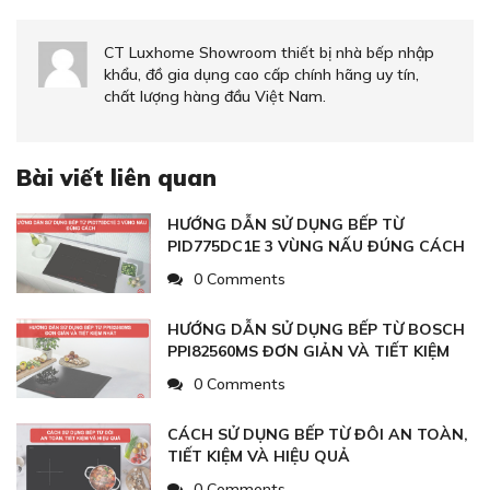
CT Luxhome Showroom thiết bị nhà bếp nhập
khẩu, đồ gia dụng cao cấp chính hãng uy tín,
chất lượng hàng đầu Việt Nam.
Bài viết liên quan
HƯỚNG DẪN SỬ DỤNG BẾP TỪ
PID775DC1E 3 VÙNG NẤU ĐÚNG CÁCH
0 Comments
HƯỚNG DẪN SỬ DỤNG BẾP TỪ BOSCH
PPI82560MS ĐƠN GIẢN VÀ TIẾT KIỆM
NHẤT
0 Comments
CÁCH SỬ DỤNG BẾP TỪ ĐÔI AN TOÀN,
TIẾT KIỆM VÀ HIỆU QUẢ
0 Comments