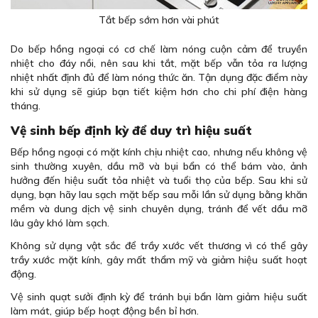
Tắt bếp sớm hơn vài phút
Do bếp hồng ngoại có cơ chế làm nóng cuộn cảm để truyền
nhiệt cho đáy nồi, nên sau khi tắt, mặt bếp vẫn tỏa ra lượng
nhiệt nhất định đủ để làm nóng thức ăn. Tận dụng đặc điểm này
khi sử dụng sẽ giúp bạn tiết kiệm hơn cho chi phí điện hàng
tháng.
Vệ sinh bếp định kỳ để duy trì hiệu suất
Bếp hồng ngoại có mặt kính chịu nhiệt cao, nhưng nếu không vệ
sinh thường xuyên, dầu mỡ và bụi bẩn có thể bám vào, ảnh
hưởng đến hiệu suất tỏa nhiệt và tuổi thọ của bếp. Sau khi sử
dụng, bạn hãy lau sạch mặt bếp sau mỗi lần sử dụng bằng khăn
mềm và dung dịch vệ sinh chuyên dụng, tránh để vết dầu mỡ
lâu gây khó làm sạch.
Không sử dụng vật sắc để trầy xước vết thương vì có thể gây
trầy xước mặt kính, gây mất thẩm mỹ và giảm hiệu suất hoạt
động.
Vệ sinh quạt sưởi định kỳ để tránh bụi bẩn làm giảm hiệu suất
làm mát, giúp bếp hoạt động bền bỉ hơn.