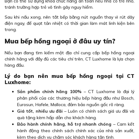
Bạn có thể sử dụng khóa chức năng an toàn nếu nhà có trẻ nhỏ,
tránh trường hợp trẻ vô tình gây nguy hiểm.
Sau khi nấu xong, nên tắt bếp bằng nút nguồn thay vì rút dây
điện ngay, để quạt tản nhiệt có thời gian làm mát linh kiện bên
trong.
Mua bếp hồng ngoại ở đâu uy tín?
Nếu bạn đang tìm kiếm một địa chỉ cung cấp bếp hồng ngoại
chính hãng với đầy đủ các tiêu chí trên, CT Luxhome là lựa chọn
hàng đầu.
Lý do bạn nên mua bếp hồng ngoại tại CT
Luxhome:
Sản phẩm chính hãng 100%
– CT Luxhome là đại lý
phân phối của các thương hiệu bếp hàng đầu như Bosch,
Eurosun, Hafele, Malloca, đảm bảo nguồn gốc rõ ràng.
Giá tốt, nhiều ưu đãi
– Luôn có chính sách giá ưu đãi và
quà tặng kèm hấp dẫn cho khách hàng.
Bảo hành chính hãng, hỗ trợ nhanh chóng
– Cam kết
hành động theo chính sách chính xác của nhà sản xuất,
kèm theo dịch vụ chăm sóc khách hàng tận tình.