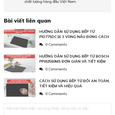
chất lượng hàng đầu Việt Nam.
Bài viết liên quan
HƯỚNG DẪN SỬ DỤNG BẾP TỪ
PID775DC1E 3 VÙNG NẤU ĐÚNG CÁCH
0 Comments
HƯỚNG DẪN SỬ DỤNG BẾP TỪ BOSCH
PPI82560MS ĐƠN GIẢN VÀ TIẾT KIỆM
NHẤT
0 Comments
CÁCH SỬ DỤNG BẾP TỪ ĐÔI AN TOÀN,
TIẾT KIỆM VÀ HIỆU QUẢ
0 Comments