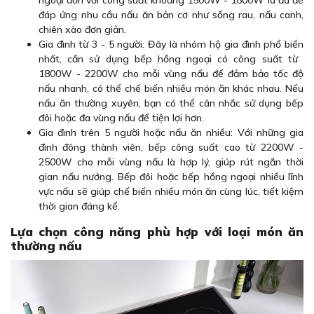
ngoại đơn với công suất khoảng 1500W - 1800W là đủ để
đáp ứng nhu cầu nấu ăn bản cơ như sống rau, nấu canh,
chiên xào đơn giản.
Gia đình từ 3 - 5 người: Đây là nhóm hộ gia đình phổ biến
nhất, cần sử dụng bếp hồng ngoại có công suất từ ​​
1800W - 2200W cho mỗi vùng nấu để đảm bảo tốc độ
nấu nhanh, có thể chế biến nhiều món ăn khác nhau. Nếu
nấu ăn thường xuyên, bạn có thể cân nhắc sử dụng bếp
đôi hoặc đa vùng nấu để tiện lợi hơn.
Gia đình trên 5 người hoặc nấu ăn nhiều: Với những gia
đình đông thành viên, bếp công suất cao từ 2200W -
2500W cho mỗi vùng nấu là hợp lý, giúp rút ngắn thời
gian nấu nướng. Bếp đôi hoặc bếp hồng ngoại nhiều lĩnh
vực nấu sẽ giúp chế biến nhiều món ăn cùng lúc, tiết kiệm
thời gian đáng kể.
Lựa chọn công năng phù hợp với loại món ăn
thường nấu