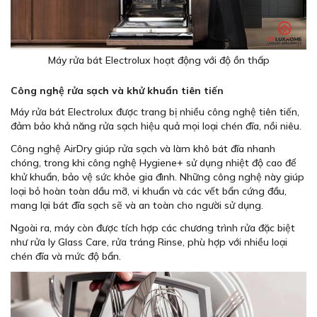
Máy rửa bát Electrolux hoạt động với độ ồn thấp
Công nghệ rửa sạch và khử khuẩn tiên tiến
Máy rửa bát Electrolux được trang bị nhiều công nghệ tiên tiến,
đảm bảo khả năng rửa sạch hiệu quả mọi loại chén đĩa, nồi niêu.
Công nghệ AirDry giúp rửa sạch và làm khô bát đĩa nhanh
chóng, trong khi công nghệ Hygiene+ sử dụng nhiệt độ cao để
khử khuẩn, bảo vệ sức khỏe gia đình. Những công nghệ này giúp
loại bỏ hoàn toàn dầu mỡ, vi khuẩn và các vết bẩn cứng đầu,
mang lại bát đĩa sạch sẽ và an toàn cho người sử dụng.
Ngoài ra, máy còn được tích hợp các chương trình rửa đặc biệt
như rửa ly Glass Care, rửa tráng Rinse, phù hợp với nhiều loại
chén đĩa và mức độ bẩn.