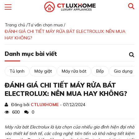
Trang chủ /
Tư vấn chọn mua /
ĐÁNH GIÁ CHI TIẾT MÁY RỬA BÁT ELECTROLUX: NÊN MUA
HAY KHÔNG?
Danh mục bài viết
Tủ lạnh
Máy giặt
Máy rửa bát
Bếp
Gia dụng
ĐÁNH GIÁ CHI TIẾT MÁY RỬA BÁT
ELECTROLUX: NÊN MUA HAY KHÔNG?
Đăng bởi
CTLUXHOME
- 07/12/2024
600
0
Máy rửa bát Electrolux là lựa chọn của nhiều gia đình hiện đại nhờ
vào thiết kế tinh tế, các công nghệ tiên tiến và khả năng tiết kiệm