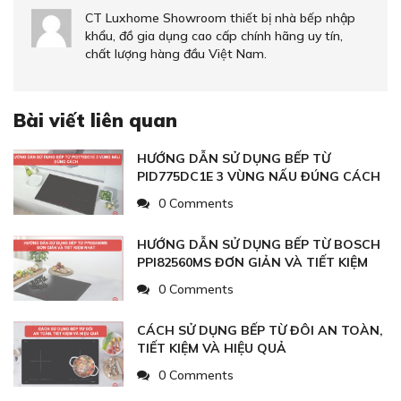
CT Luxhome Showroom thiết bị nhà bếp nhập
khẩu, đồ gia dụng cao cấp chính hãng uy tín,
chất lượng hàng đầu Việt Nam.
Bài viết liên quan
HƯỚNG DẪN SỬ DỤNG BẾP TỪ
PID775DC1E 3 VÙNG NẤU ĐÚNG CÁCH
0 Comments
HƯỚNG DẪN SỬ DỤNG BẾP TỪ BOSCH
PPI82560MS ĐƠN GIẢN VÀ TIẾT KIỆM
NHẤT
0 Comments
CÁCH SỬ DỤNG BẾP TỪ ĐÔI AN TOÀN,
TIẾT KIỆM VÀ HIỆU QUẢ
0 Comments