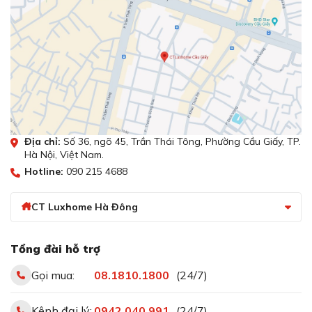
Địa chỉ:
Số 36, ngõ 45, Trần Thái Tông, Phường Cầu Giấy, TP.
Hà Nội, Việt Nam.
Hotline:
090 215 4688
CT Luxhome Hà Đông
Tổng đài hỗ trợ
Gọi mua:
08.1810.1800
(24/7)
Kênh đại lý:
0942 040 991
(24/7)