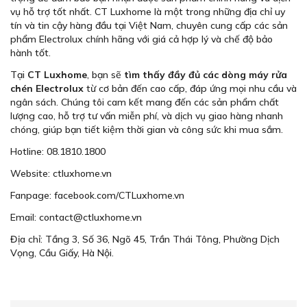
vụ hỗ trợ tốt nhất. CT Luxhome là một trong những địa chỉ uy
tín và tin cậy hàng đầu tại Việt Nam, chuyên cung cấp các sản
phẩm Electrolux chính hãng với giá cả hợp lý và chế độ bảo
hành tốt.
Tại
CT Luxhome
, bạn sẽ
tìm thấy đầy đủ các dòng máy rửa
chén Electrolux
từ cơ bản đến cao cấp, đáp ứng mọi nhu cầu và
ngân sách. Chúng tôi cam kết mang đến các sản phẩm chất
lượng cao, hỗ trợ tư vấn miễn phí, và dịch vụ giao hàng nhanh
chóng, giúp bạn tiết kiệm thời gian và công sức khi mua sắm.
Hotline: 08.1810.1800
Website: ctluxhome.vn
Fanpage: facebook.com/CTLuxhome.vn
Email: contact@ctluxhome.vn
Địa chỉ: Tầng 3, Số 36, Ngõ 45, Trần Thái Tông, Phường Dịch
Vọng, Cầu Giấy, Hà Nội.