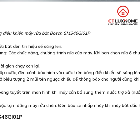
ng điều khiển máy rửa bát Bosch SMS46GI01P
a bát đèn tín hiệu sẽ sáng lên.
ung: Các chức năng, chương trình rửa của máy. Khi bạn chọn rửa ở chư
ời gian chạy còn lại.
 nước, đèn cảnh bảo hình vòi nước trên bảng điều khiển sẽ sáng lên
ở biểu tượng 2 mũi tên ngược chiều để thông báo cho người dùng khi
 bông tuyết trên màn hình khi máy cần bổ sung thêm nước trợ xả (nướ
oặc tạm dừng máy rửa chén. Đèn báo sẽ nhấp nháy khi máy bắt đầu 
S46GI01P