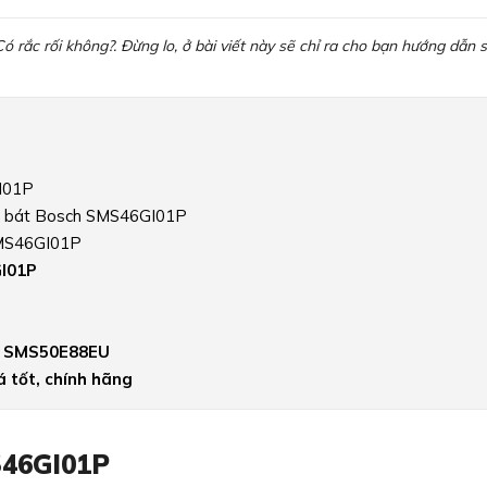
rắc rối không?. Đừng lo, ở bài viết này sẽ chỉ ra cho bạn hướng dẫn 
GI01P
rửa bát Bosch SMS46GI01P
SMS46GI01P
GI01P
ch SMS50E88EU
 tốt, chính hãng
S46GI01P