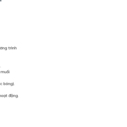
ơng trình
.
 muối
c bóng).
hoạt động.