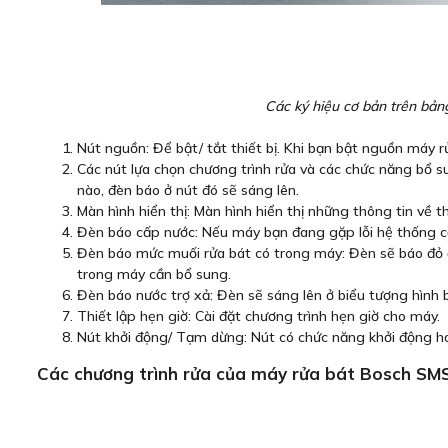
Các ký hiệu cơ bản trên bả
Nút nguồn: Để bật/ tắt thiết bị. Khi bạn bật nguồn máy rử
Các nút lựa chọn chương trình rửa và các chức năng bổ s
nào, đèn báo ở nút đó sẽ sáng lên.
Màn hình hiển thị: Màn hình hiển thị những thông tin về th
Đèn báo cấp nước: Nếu máy bạn đang gặp lỗi hệ thống cấp
Đèn báo mức muối rửa bát có trong máy: Đèn sẽ báo đỏ 
trong máy cần bổ sung.
Đèn báo nước trợ xả: Đèn sẽ sáng lên ở biểu tượng hình
Thiết lập hẹn giờ: Cài đặt chương trình hẹn giờ cho máy.
Nút khởi động/ Tạm dừng: Nút có chức năng khởi động h
Các chương trình rửa của máy rửa bát Bosch SM