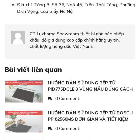
Địa chỉ: Tầng 3, Số 36, Ngõ 45, Trần Thái Tông, Phường
Dịch Vọng, Cầu Giấy, Hà Nội
CT Luxhome Showroom thiết bị nhà bếp nhập
khẩu, đồ gia dụng cao cấp chính hãng uy tín,
chất lượng hàng đầu Việt Nam.
Bài viết liên quan
HƯỚNG DẪN SỬ DỤNG BẾP TỪ
PID775DC1E 3 VÙNG NẤU ĐÚNG CÁCH
0 Comments
HƯỚNG DẪN SỬ DỤNG BẾP TỪ BOSCH
PPI82560MS ĐƠN GIẢN VÀ TIẾT KIỆM
NHẤT
0 Comments