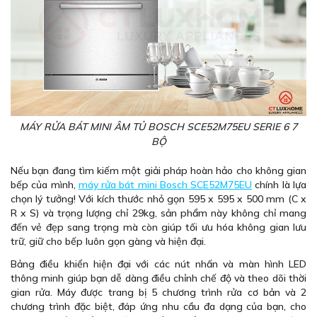
MÁY RỬA BÁT MINI ÂM TỦ BOSCH SCE52M75EU SERIE 6 7
BỘ
Nếu bạn đang tìm kiếm một giải pháp hoàn hảo cho không gian
bếp của mình,
máy rửa bát mini Bosch SCE52M75EU
chính là lựa
chọn lý tưởng! Với kích thước nhỏ gọn 595 x 595 x 500 mm (C x
R x S) và trọng lượng chỉ 29kg, sản phẩm này không chỉ mang
đến vẻ đẹp sang trọng mà còn giúp tối ưu hóa không gian lưu
trữ, giữ cho bếp luôn gọn gàng và hiện đại.
Bảng điều khiển hiện đại với các nút nhấn và màn hình LED
thông minh giúp bạn dễ dàng điều chỉnh chế độ và theo dõi thời
gian rửa. Máy được trang bị 5 chương trình rửa cơ bản và 2
chương trình đặc biệt, đáp ứng nhu cầu đa dạng của bạn, cho