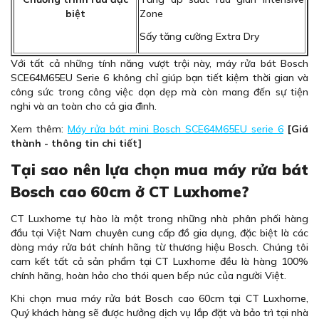
biệt
Zone
Sấy tăng cường Extra Dry
Với tất cả những tính năng vượt trội này, máy rửa bát Bosch
SCE64M65EU Serie 6 không chỉ giúp bạn tiết kiệm thời gian và
công sức trong công việc dọn dẹp mà còn mang đến sự tiện
nghi và an toàn cho cả gia đình.
Xem thêm:
Máy rửa bát mini Bosch SCE64M65EU serie 6
[Giá
thành - thông tin chi tiết]
Tại sao nên lựa chọn mua máy rửa bát
Bosch cao 60cm ở CT Luxhome?
CT Luxhome tự hào là một trong những nhà phân phối hàng
đầu tại Việt Nam chuyên cung cấp đồ gia dụng, đặc biệt là các
dòng máy rửa bát chính hãng từ thương hiệu Bosch. Chúng tôi
cam kết tất cả sản phẩm tại CT Luxhome đều là hàng 100%
chính hãng, hoàn hảo cho thói quen bếp núc của người Việt.
Khi chọn mua máy rửa bát Bosch cao 60cm tại CT Luxhome,
Quý khách hàng sẽ được hưởng dịch vụ lắp đặt và bảo trì tại nhà