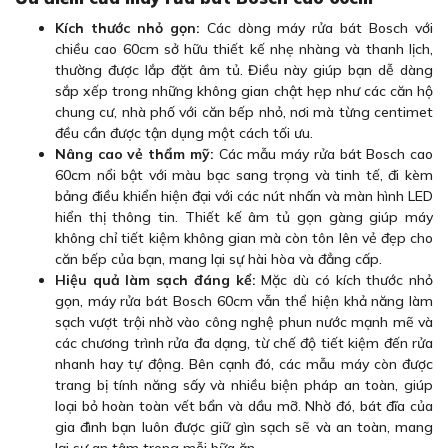
Kích thước nhỏ gọn:
Các dòng máy rửa bát Bosch với
chiều cao 60cm sở hữu thiết kế nhẹ nhàng và thanh lịch,
thường được lắp đặt âm tủ. Điều này giúp bạn dễ dàng
sắp xếp trong những không gian chật hẹp như các căn hộ
chung cư, nhà phố với căn bếp nhỏ, nơi mà từng centimet
đều cần được tận dụng một cách tối ưu.
Nâng cao vẻ thẩm mỹ:
Các mẫu máy rửa bát Bosch cao
60cm nổi bật với màu bạc sang trọng và tinh tế, đi kèm
bảng điều khiển hiện đại với các nút nhấn và màn hình LED
hiển thị thông tin. Thiết kế âm tủ gọn gàng giúp máy
không chỉ tiết kiệm không gian mà còn tôn lên vẻ đẹp cho
căn bếp của bạn, mang lại sự hài hòa và đẳng cấp.
Hiệu quả làm sạch đáng kể:
Mặc dù có kích thước nhỏ
gọn, máy rửa bát Bosch 60cm vẫn thể hiện khả năng làm
sạch vượt trội nhờ vào công nghệ phun nước mạnh mẽ và
các chương trình rửa đa dạng, từ chế độ tiết kiệm đến rửa
nhanh hay tự động. Bên cạnh đó, các mẫu máy còn được
trang bị tính năng sấy và nhiều biện pháp an toàn, giúp
loại bỏ hoàn toàn vết bẩn và dầu mỡ. Nhờ đó, bát đĩa của
gia đình bạn luôn được giữ gìn sạch sẽ và an toàn, mang
lại sự an tâm trong mỗi bữa ăn.