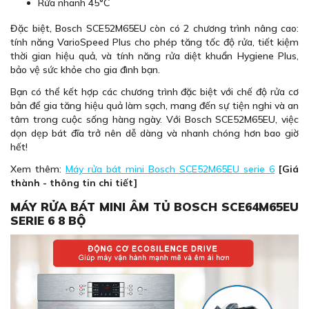
Rửa nhanh 45°C
Đặc biệt, Bosch SCE52M65EU còn có 2 chương trình nâng cao:
tính năng VarioSpeed Plus cho phép tăng tốc độ rửa, tiết kiệm
thời gian hiệu quả, và tính năng rửa diệt khuẩn Hygiene Plus,
bảo vệ sức khỏe cho gia đình bạn.
Bạn có thể kết hợp các chương trình đặc biệt với chế độ rửa cơ
bản để gia tăng hiệu quả làm sạch, mang đến sự tiện nghi và an
tâm trong cuộc sống hàng ngày. Với Bosch SCE52M65EU, việc
dọn dẹp bát đĩa trở nên dễ dàng và nhanh chóng hơn bao giờ
hết!
Xem thêm:
Máy rửa bát mini Bosch SCE52M65EU serie 6
[Giá
thành - thông tin chi tiết]
MÁY RỬA BÁT MINI ÂM TỦ BOSCH SCE64M65EU
SERIE 6 8 BỘ