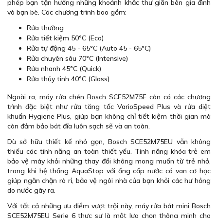
phép bạn tận hưởng những khoảnh khắc thư giãn bên gia đình
và bạn bè. Các chương trình bao gồm:
Rửa thường
Rửa tiết kiệm 50°C (Eco)
Rửa tự động 45 - 65°C (Auto 45 - 65°C)
Rửa chuyên sâu 70°C (Intensive)
Rửa nhanh 45°C (Quick)
Rửa thủy tinh 40°C (Glass)
Ngoài ra, máy rửa chén Bosch SCE52M75E còn có các chương
trình đặc biệt như rửa tăng tốc VarioSpeed Plus và rửa diệt
khuẩn Hygiene Plus, giúp bạn không chỉ tiết kiệm thời gian mà
còn đảm bảo bát đĩa luôn sạch sẽ và an toàn.
Dù sở hữu thiết kế nhỏ gọn, Bosch SCE52M75EU vẫn không
thiếu các tính năng an toàn thiết yếu. Tính năng khóa trẻ em
bảo vệ máy khỏi những thay đổi không mong muốn từ trẻ nhỏ,
trong khi hệ thống AquaStop với ống cấp nước có van cơ học
giúp ngăn chặn rò rỉ, bảo vệ ngôi nhà của bạn khỏi các hư hỏng
do nước gây ra.
Với tất cả những ưu điểm vượt trội này, máy rửa bát mini Bosch
SCE52M75EU Serie 6 thực sự là một lựa chọn thông minh cho