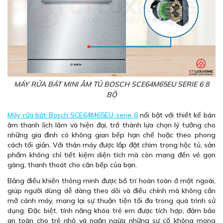
MÁY RỬA BÁT MINI ÂM TỦ BOSCH SCE64M65EU SERIE 6 8
BỘ
Máy rửa bát Bosch SCE64M65EU serie 6
nổi bật với thiết kế bán
âm thanh lịch lãm và hiện đại, trở thành lựa chọn lý tưởng cho
những gia đình có không gian bếp hạn chế hoặc theo phong
cách tối giản. Với thân máy được lắp đặt chìm trong hộc tủ, sản
phẩm không chỉ tiết kiệm diện tích mà còn mang đến vẻ gọn
gàng, thanh thoát cho căn bếp của bạn.
Bảng điều khiển thông minh được bố trí hoàn toàn ở mặt ngoài,
giúp người dùng dễ dàng theo dõi và điều chỉnh mà không cần
mở cánh máy, mang lại sự thuận tiện tối đa trong quá trình sử
dụng. Đặc biệt, tính năng khóa trẻ em được tích hợp, đảm bảo
an toàn cho trẻ nhỏ và ngăn ngừa những sự cố không mong