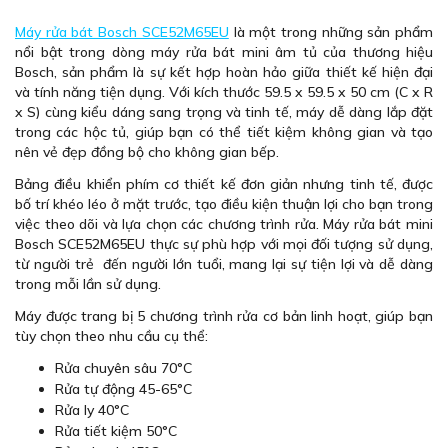
Máy rửa bát Bosch SCE52M65EU
là một trong những sản phẩm
nổi bật trong dòng máy rửa bát mini âm tủ của thương hiệu
Bosch, sản phẩm là sự kết hợp hoàn hảo giữa thiết kế hiện đại
và tính năng tiện dụng. Với kích thước 59.5 x 59.5 x 50 cm (C x R
x S) cùng kiểu dáng sang trọng và tinh tế, máy dễ dàng lắp đặt
trong các hộc tủ, giúp bạn có thể tiết kiệm không gian và tạo
nên vẻ đẹp đồng bộ cho không gian bếp.
Bảng điều khiển phím cơ thiết kế đơn giản nhưng tinh tế, được
bố trí khéo léo ở mặt trước, tạo điều kiện thuận lợi cho bạn trong
việc theo dõi và lựa chọn các chương trình rửa. Máy rửa bát mini
Bosch SCE52M65EU thực sự phù hợp với mọi đối tượng sử dụng,
từ người trẻ đến người lớn tuổi, mang lại sự tiện lợi và dễ dàng
trong mỗi lần sử dụng.
Máy được trang bị 5 chương trình rửa cơ bản linh hoạt, giúp bạn
tùy chọn theo nhu cầu cụ thể:
Rửa chuyên sâu 70°C
Rửa tự động 45-65°C
Rửa ly 40°C
Rửa tiết kiệm 50°C