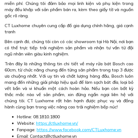
miễn phí. Chúng tôi đảm bảo mọi linh kiện và phụ kiện trong
máy đều khớp với sản phẩm bán ra, kèm theo giấy tờ và nguồn
gốc rõ ràng.
CT Luxhome chuyên cung cấp đồ gia dụng chính hãng, giá cạnh
tranh
Bên cạnh đó, chúng tôi còn có các showroom tại Hà Nội, nơi bạn
có thể trực tiếp trải nghiệm sản phẩm và nhận tư vấn từ đội
ngũ nhân viên giàu kinh nghiệm.
Trên đây là những thông tin chi tiết về máy rửa bát Bosch cao
60cm, từ chức năng chung đến từng sản phẩm trong top 3 được
ưa chuộng nhất. Với uy tín và chất lượng hàng đầu, Bosch luôn
mang đến những giải pháp hiệu quả để làm sạch bát đĩa, loại bỏ
vết bẩn và vi khuẩn một cách hoàn hảo. Nếu bạn còn bất kỳ
thắc mắc nào về sản phẩm, xin đừng ngần ngại liên hệ với
chúng tôi. CT Luxhome rất hân hạnh được phục vụ và đồng
hành cùng bạn trong việc nâng cao trải nghiệm bếp núc!
Hotline: 08.1810.1800
Website:
https://ctluxhome.vn/
Fanpage:
https://www.facebook.com/CTLuxhome.vn
Email: Contact@ctluxhome.vn