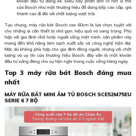
khoản đầu tư đáng kể. Điều này phản ánh rõ nét vị thế
của Bosch như một thương hiệu đồ dùng bếp cao cấp, giá
thành cao đi đôi với chất lượng vượt trội.
Tựu chung, máy rửa bát Bosch cao 60cm là lựa chọn tuyệt vời
cho những ai cần thiết bị nhỏ gọn, hiệu quả và sang trọng. Phù
hợp với gia đình nhỏ hoặc người sống một mình, sản phẩm này
mang đến khả năng làm sạch xuất sắc và công nghệ hiện đại.
Mặc dù không phù hợp cho gia đình đông người, nhưng với chất
lượng và uy tín của thương hiệu Bosch, đây vẫn là một khoản
đầu tư xứng đáng cho sự tiện nghi trong cuộc sống hàng ngày.
Top 3 máy rửa bát Bosch đáng mua
nhất
MÁY RỬA BÁT MINI ÂM TỦ BOSCH SCE52M75EU
SERIE 6 7 BỘ