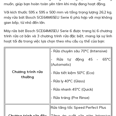
muốn, giúp bạn hoàn toàn yên tâm khi máy đang hoạt động.
Với kích thước 595 x 595 x 500 mm và tổng trọng lượng 26,2 kg,
máy rửa bát Bosch SCE64M65EU Serie 6 phù hợp với mọi không
gian bếp, từ nhỏ đến lớn.
Máy rửa bát Bosch SCE64M65EU Serie 6 được trang bị 6 chương
trình rửa cơ bản và 3 chương trình rửa đặc biệt, mang lại sự linh
hoạt tối đa trong việc lựa chọn theo nhu cầu cụ thể của bạn:
- Rửa chuyên sâu 70°C (Intensive)
- Rửa tự động 45 - 65°C
(Automatic)
Chương trình rửa
- Rửa tiết kiệm 50°C (Eco)
thường
- Rửa ly 40°C (Glass)
- Rửa nhanh 45°C (Quick)
- Rửa tráng (Pre Rinse)
Rửa tăng tốc Speed Perfect Plus
Chương trình rửa đặc
Tăng áp suất rửa giàn Intensive