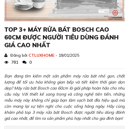
TOP 3+ MÁY RỬA BÁT BOSCH CAO
60CM ĐƯỢC NGƯỜI TIÊU DÙNG ĐÁNH
GIÁ CAO NHẤT
Đăng bởi
CTLUXHOME
- 18/01/2025
781
0
Bạn đang tìm kiếm một sản phẩm máy rửa bát nhỏ gọn, chất
lượng để tối ưu hóa không gian bếp và tiết kiệm thời gian dọn
dẹp? Máy rửa bát Bosch cao 60cm là giải pháp hoàn hảo cho nhu
cầu này. Với thiết kế sang trọng và công nghệ tiên tiến, những
mẫu máy này không chỉ giúp bạn làm sạch bát đĩa hiệu quả mà
còn mang lại sự tiện nghi cho cuộc sống hàng ngày. Hãy cùng
khám phá top 3 máy rửa bát Bosch được người tiêu dùng đánh
giá cao nhất, để tìm ra sản phẩm phù hợp nhất cho gia đình bạn!