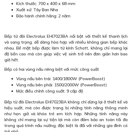
Kích thước: 700 x 400 x 68 mm
Xuất xứ: Tây Ban Nha
Bảo hành chính hãng: 2 năm
Bếp từ đôi Electrolux EHI7023BA nổi bật với thiết kế thanh lịch
và sang trọng, dễ dàng hòa hợp với nhiều không gian bếp khác
nhau. Bề mặt bếp được làm từ kính Schott, không chỉ mang lại
độ bền cao mà còn giúp việc vệ sinh trở nên đơn giản hơn bao
giờ hết.
Bếp có hai vùng nấu riêng biệt với mức công suất
Vùng nấu bên trái: 1400/1800W (PowerBoost)
Vùng nấu bên phải: 1500/2000W (PowerBoost)
Mức điều chỉnh công suất: 9 cấp độ
Bếp từ đôi Electrolux EHI7023BA không chỉ dừng lại ở thiết kế và
hiệu suất, mà còn được trang bị những tính năng thông minh
như hẹn giờ và khóa trẻ em tích hợp. Những tính năng này
không chỉ mang lại sự tiện lợi mà còn đảm bảo an toàn tối đa
trong quá trình nấu nướng, đặc biệt là đối với những gia đình có
trẻ nhỏ.