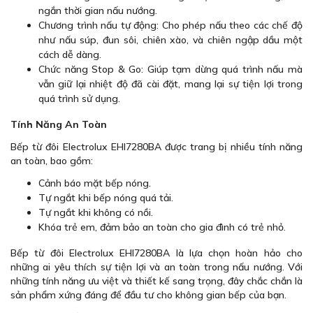
ngắn thời gian nấu nướng.
Chương trình nấu tự động: Cho phép nấu theo các chế độ
như nấu súp, đun sôi, chiên xào, và chiên ngập dầu một
cách dễ dàng.
Chức năng Stop & Go: Giúp tạm dừng quá trình nấu mà
vẫn giữ lại nhiệt độ đã cài đặt, mang lại sự tiện lợi trong
quá trình sử dụng.
Tính Năng An Toàn
Bếp từ đôi Electrolux EHI7280BA được trang bị nhiều tính năng
an toàn, bao gồm:
Cảnh báo mặt bếp nóng.
Tự ngắt khi bếp nóng quá tải.
Tự ngắt khi không có nồi.
Khóa trẻ em, đảm bảo an toàn cho gia đình có trẻ nhỏ.
Bếp từ đôi Electrolux EHI7280BA là lựa chọn hoàn hảo cho
những ai yêu thích sự tiện lợi và an toàn trong nấu nướng. Với
những tính năng ưu việt và thiết kế sang trọng, đây chắc chắn là
sản phẩm xứng đáng để đầu tư cho không gian bếp của bạn.