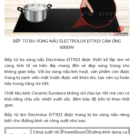
BẾP TỪ BA VÙNG NẤU ELECTROLUX EIT913 CẢM ỨNG
6900W
Bếp từ ba vùng nấu Electrolux EIT913 được thiết kế lắp âm vô
cùng tinh tế và hiện đại, mang đến vẻ đẹp sang trọng cho
không gian bếp. Với ba vùng nấu linh hoạt, sản phẩm còn được
trang bị cạnh viền mặt trước được vát khéo léo, tạo nên sự hoàn
hảo trong từng chi tiết.
Chất liệu kính Ceramic Eurokera không chỉ chịu lực tốt mà còn có
khả năng chịu sốc nhiệt xuất sắc, đảm bảo độ bền bỉ theo thời
gian.
Bếp từ âm Electrolux EIT913 được trang bị ba vùng nấu riêng
biệt cho đường kính và công suất như sau:
Công suất tối
PowerBoost
Đường kính dụng cụ