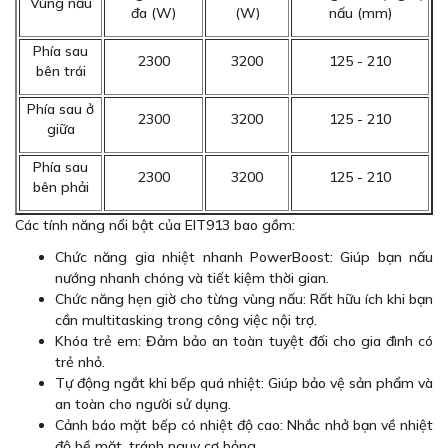
Vùng nấu
đa (W)
(W)
nấu (mm)
Phía sau
2300
3200
125 - 210
bên trái
Phía sau ở
2300
3200
125 - 210
giữa
Phía sau
2300
3200
125 - 210
bên phải
Các tính năng nổi bật của EIT913 bao gồm:
Chức năng gia nhiệt nhanh PowerBoost: Giúp bạn nấu
nướng nhanh chóng và tiết kiệm thời gian.
Chức năng hẹn giờ cho từng vùng nấu: Rất hữu ích khi bạn
cần multitasking trong công việc nội trợ.
Khóa trẻ em: Đảm bảo an toàn tuyệt đối cho gia đình có
trẻ nhỏ.
Tự động ngắt khi bếp quá nhiệt: Giúp bảo vệ sản phẩm và
an toàn cho người sử dụng.
Cảnh báo mặt bếp có nhiệt độ cao: Nhắc nhở bạn về nhiệt
độ bề mặt, tránh nguy cơ bỏng.