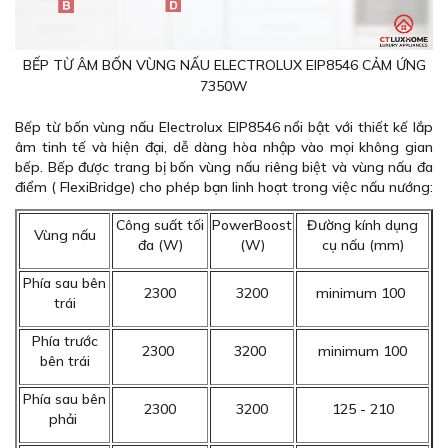
BẾP TỪ ÂM BỐN VÙNG NẤU ELECTROLUX EIP8546 CẢM ỨNG
7350W
Bếp từ bốn vùng nấu Electrolux EIP8546 nổi bật với thiết kế lắp
âm tinh tế và hiện đại, dễ dàng hòa nhập vào mọi không gian
bếp. Bếp được trang bị bốn vùng nấu riêng biệt và vùng nấu đa
điểm ( FlexiBridge) cho phép bạn linh hoạt trong việc nấu nướng:
Công suất tối
PowerBoost
Đường kính dụng
Vùng nấu
đa (W)
(W)
cụ nấu (mm)
Phía sau bên
2300
3200
minimum 100
trái
Phía trước
2300
3200
minimum 100
bên trái
Phía sau bên
2300
3200
125 - 210
phải