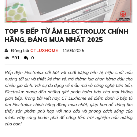
TOP 5 BẾP TỪ ÂM ELECTROLUX CHÍNH
HÃNG, ĐÁNG MUA NHẤT 2025
Đăng bởi
CTLUXHOME
- 11/03/2025
591
0
Bếp điện Electrolux nổi bật với chất lượng bền bỉ, hiệu suất nấu
nướng tối ưu và thiết kế tinh tế, trở thành lựa chọn hàng đầu cho
nhiều gia đình. Với sự đa dạng về mẫu mã và công nghệ tiên tiến,
Electrolux mang đến những giải pháp hoàn hảo cho mọi không
gian bếp. Trong bài viết này, CT Luxhome sẽ điểm danh 5 bếp từ
âm Electrolux chính hãng đáng mua nhất, giúp bạn dễ dàng tìm
thấy sản phẩm phù hợp với nhu cầu và phong cách sống của
mình. Hãy cùng khám phá để nâng tầm trải nghiệm nấu nướng
của bạn!