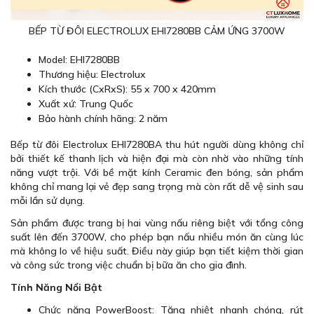
BẾP TỪ ĐÔI ELECTROLUX EHI7280BB CẢM ỨNG 3700W
Model: EHI7280BB
Thương hiệu: Electrolux
Kích thước (CxRxS): 55 x 700 x 420mm
Xuất xứ: Trung Quốc
Bảo hành chính hãng: 2 năm
Bếp từ đôi Electrolux EHI7280BA thu hút người dùng không chỉ
bởi thiết kế thanh lịch và hiện đại mà còn nhờ vào những tính
năng vượt trội. Với bề mặt kính Ceramic đen bóng, sản phẩm
không chỉ mang lại vẻ đẹp sang trọng mà còn rất dễ vệ sinh sau
mỗi lần sử dụng.
Sản phẩm được trang bị hai vùng nấu riêng biệt với tổng công
suất lên đến 3700W, cho phép bạn nấu nhiều món ăn cùng lúc
mà không lo về hiệu suất. Điều này giúp bạn tiết kiệm thời gian
và công sức trong việc chuẩn bị bữa ăn cho gia đình.
Tính Năng Nổi Bật
Chức năng PowerBoost: Tăng nhiệt nhanh chóng, rút