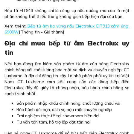
Bếp từ EIT913 không chỉ là công cụ nấu nướng mà còn là một
phần không thể thiếu trong không gian bếp hiện đại của bạn.
Xem thêm:
Bếp từ âm ba vùng nấu Electrolux EIT913 cảm ứng
6900W
[Thông tin - Giá thành]
Địa chỉ mua bếp từ âm Electrolux uy
tín
Nếu bạn đang tìm kiếm sản phẩm từ âm của hãng Electrolux
chính hãng với chất lượng bảo mật và dịch vụ chuyên nghiệp, CT
Luxhome là địa chỉ đáng tin cậy. Là nhà phân phối uy tín tại Việt
Nam, CT Luxhome cam kết cung cấp các dòng bếp điện
Electrolux đầy đủ giấy tờ chứng nhận, bảo hành chính hãng và
cạnh tranh nhất.
Sản phẩm nhập khẩu chính hãng, chất lượng châu Âu
Bảo hành dài hạn, dịch vụ hậu mãi chuyên nghiệp
Trải nghiệm thực tế tại showroom hiện đại
Tư vấn tận tâm, hỗ trợ lắp đặt tận nơi
Liên hệ ngay CT Luxhome để sở hữu bếp điện Electrolux chính