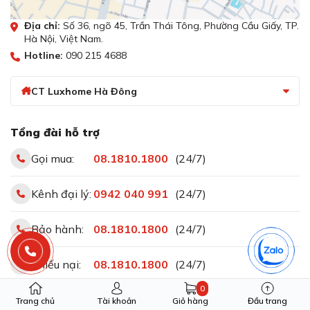
Địa chỉ:
Số 36, ngõ 45, Trần Thái Tông, Phường Cầu Giấy, TP.
Hà Nội, Việt Nam.
Hotline:
090 215 4688
CT Luxhome Hà Đông
Tổng đài hỗ trợ
Gọi mua:
08.1810.1800
(24/7)
Kênh đại lý:
0942 040 991
(24/7)
Bảo hành:
08.1810.1800
(24/7)
Khiếu nại:
08.1810.1800
(24/7)
0
Trang chủ
Tài khoản
Giỏ hàng
Đầu trang
Kết nối với chúng tôi