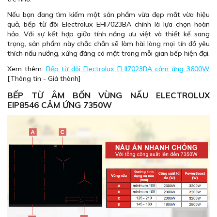
Nếu bạn đang tìm kiếm một sản phẩm vừa đẹp mắt vừa hiệu
quả, bếp từ đôi Electrolux EHI7023BA chính là lựa chọn hoàn
hảo. Với sự kết hợp giữa tính năng ưu việt và thiết kế sang
trọng, sản phẩm này chắc chắn sẽ làm hài lòng mọi tín đồ yêu
thích nấu nướng, xứng đáng có mặt trong mỗi gian bếp hiện đại.
Xem thêm:
Bếp từ đôi Electrolux EHI7023BA cảm ứng 3600W
[Thông tin - Giá thành]
BẾP TỪ ÂM BỐN VÙNG NẤU ELECTROLUX
EIP8546 CẢM ỨNG 7350W