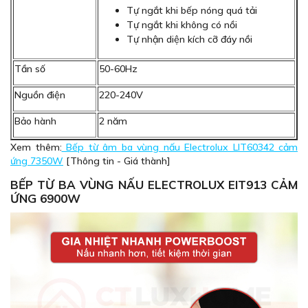
Tự ngắt khi bếp nóng quá tải
Tự ngắt khi không có nồi
Tự nhận diện kích cỡ đáy nồi
Tần số
50-60Hz
Nguồn điện
220-240V
Bảo hành
2 năm
Xem thêm:
Bếp từ âm ba vùng nấu Electrolux LIT60342 cảm
ứng 7350W
[Thông tin - Giá thành]
BẾP TỪ BA VÙNG NẤU ELECTROLUX EIT913 CẢM
ỨNG 6900W