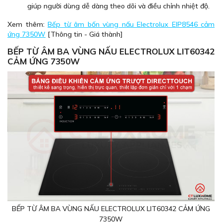
giúp người dùng dễ dàng theo dõi và điều chỉnh nhiệt độ.
Xem thêm:
Bếp từ âm bốn vùng nấu Electrolux EIP8546 cảm
ứng 7350W
[Thông tin - Giá thành]
BẾP TỪ ÂM BA VÙNG NẤU ELECTROLUX LIT60342
CẢM ỨNG 7350W
BẾP TỪ ÂM BA VÙNG NẤU ELECTROLUX LIT60342 CẢM ỨNG
7350W