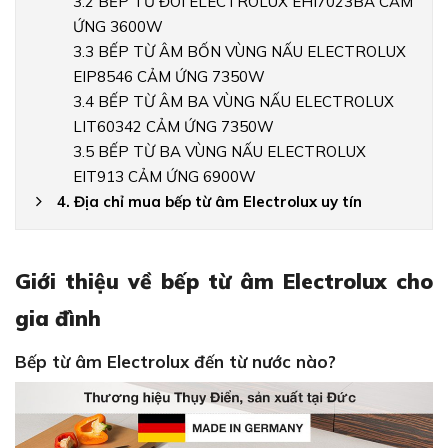
3.2 BẾP TỪ ĐÔI ELECTROLUX EHI7023BA CẢM
ỨNG 3600W
3.3 BẾP TỪ ÂM BỐN VÙNG NẤU ELECTROLUX
EIP8546 CẢM ỨNG 7350W
3.4 BẾP TỪ ÂM BA VÙNG NẤU ELECTROLUX
LIT60342 CẢM ỨNG 7350W
3.5 BẾP TỪ BA VÙNG NẤU ELECTROLUX
EIT913 CẢM ỨNG 6900W
4. Địa chỉ mua bếp từ âm Electrolux uy tín
Giới thiệu về bếp từ âm Electrolux cho
gia đình
Bếp từ âm Electrolux đến từ nước nào?