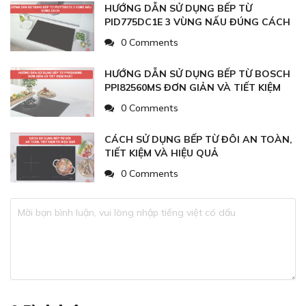
HƯỚNG DẪN SỬ DỤNG BẾP TỪ
PID775DC1E 3 VÙNG NẤU ĐÚNG CÁCH
0 Comments
HƯỚNG DẪN SỬ DỤNG BẾP TỪ BOSCH
PPI82560MS ĐƠN GIẢN VÀ TIẾT KIỆM
NHẤT
0 Comments
CÁCH SỬ DỤNG BẾP TỪ ĐÔI AN TOÀN,
TIẾT KIỆM VÀ HIỆU QUẢ
0 Comments