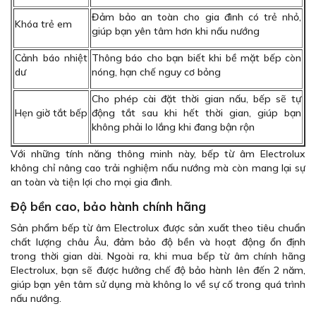
Đảm bảo an toàn cho gia đình có trẻ nhỏ,
Khóa trẻ em
giúp bạn yên tâm hơn khi nấu nướng
Cảnh báo nhiệt
Thông báo cho bạn biết khi bề mặt bếp còn
dư
nóng, hạn chế nguy cơ bỏng
Cho phép cài đặt thời gian nấu, bếp sẽ tự
Hẹn giờ tắt bếp
động tắt sau khi hết thời gian, giúp bạn
không phải lo lắng khi đang bận rộn
Với những tính năng thông minh này, bếp từ âm Electrolux
không chỉ nâng cao trải nghiệm nấu nướng mà còn mang lại sự
an toàn và tiện lợi cho mọi gia đình.
Độ bền cao, bảo hành chính hãng
Sản phẩm bếp từ âm Electrolux được sản xuất theo tiêu chuẩn
chất lượng châu Âu, đảm bảo độ bền và hoạt động ổn định
trong thời gian dài. Ngoài ra, khi mua bếp từ âm chính hãng
Electrolux, bạn sẽ được hưởng chế độ bảo hành lên đến 2 năm,
giúp bạn yên tâm sử dụng mà không lo về sự cố trong quá trình
nấu nướng.