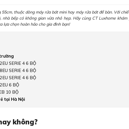
 55cm, thuộc dòng máy rửa bát mini hay máy rửa bát để bàn. Với chiề
hộ, nhà bếp có không gian vừa nhỏ hẹp. Hãy cùng CT Luxhome khám
 lựa chọn hoàn hảo cho gia đình bạn!
 trường
EU SERIE 4 6 BỘ
EU SERIE 4 6 BỘ
EU SERIE 4 6 BỘ
2EU 6 BỘ
EB 10 BỘ
ẻ tại Hà Nội
hay không?