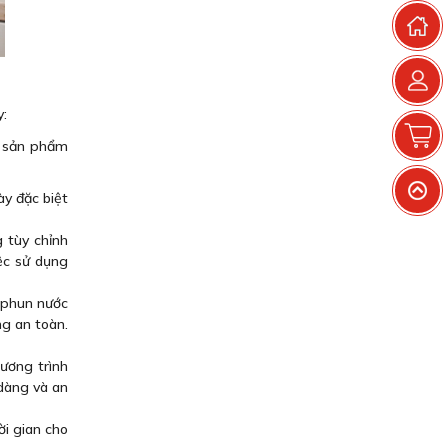
T
y:
G
à sản phẩm
V
ày đặc biệt
g tùy chỉnh
iệc sử dụng
ệ phun nước
ng an toàn.
ương trình
 dàng và an
ời gian cho