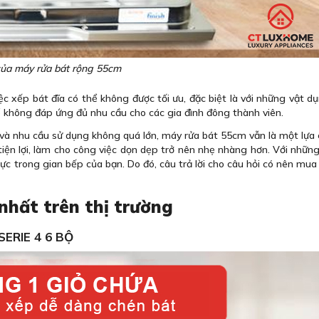
ủa máy rửa bát rộng 55cm
c xếp bát đĩa có thể không được tối ưu, đặc biệt là với những vật d
ể không đáp ứng đủ nhu cầu cho các gia đình đông thành viên.
và nhu cầu sử dụng không quá lớn, máy rửa bát 55cm vẫn là một lựa 
tiện lợi, làm cho công việc dọn dẹp trở nên nhẹ nhàng hơn. Với nhữn
 lực trong gian bếp của bạn. Do đó, câu trả lời cho câu hỏi có nên mu
nhất trên thị trường
ERIE 4 6 BỘ