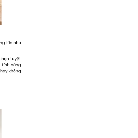
ụng lớn như
chọn tuyệt
g tính năng
a hay không