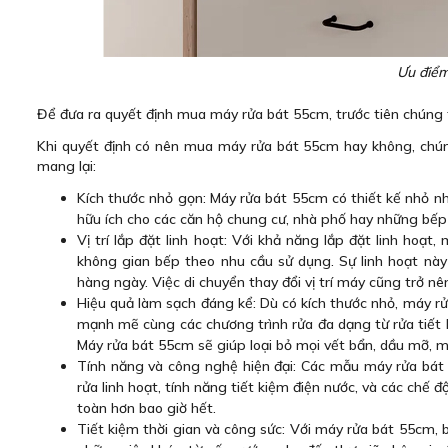
Ưu điểm
Để đưa ra quyết định mua máy rửa bát 55cm, trước tiên chúng 
Khi quyết định có nên mua máy rửa bát 55cm hay không, chún
mang lại:
Kích thước nhỏ gọn: Máy rửa bát 55cm có thiết kế nhỏ nh
hữu ích cho các căn hộ chung cư, nhà phố hay những bếp
Vị trí lắp đặt linh hoạt: Với khả năng lắp đặt linh hoạ
không gian bếp theo nhu cầu sử dụng. Sự linh hoạt này 
hàng ngày. Việc di chuyển thay đổi vị trí máy cũng trở n
Hiệu quả làm sạch đáng kể: Dù có kích thước nhỏ, máy r
mạnh mẽ cùng các chương trình rửa đa dạng từ rửa tiết ki
Máy rửa bát 55cm sẽ giúp loại bỏ mọi vết bẩn, dầu mỡ, ma
Tính năng và công nghệ hiện đại: Các mẫu máy rửa bát 
rửa linh hoạt, tính năng tiết kiệm điện nước, và các chế
toàn hơn bao giờ hết.
Tiết kiệm thời gian và công sức: Với máy rửa bát 55cm, b