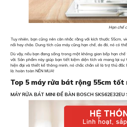
Hạn chế c
Tuy nhiên, bạn cũng nên cân nhắc rằng với kích thước 55cm, việ
nồi hay chảo. Dung tích của máy cũng hạn chế, do đó, nó có th
Dù vậy, nếu bạn đang sống trong một không gian bếp hạn chế 
vời. Sản phẩm này giúp bạn tiết kiệm diện tích và mang lại sự 
hiện đại và thiết kế thông minh, nó chắc chắn sẽ là trợ thủ đắc
là: hoàn toàn NÊN MUA!
Top 5 máy rửa bát rộng 55cm tốt 
MÁY RỬA BÁT MINI ĐỂ BÀN BOSCH SKS62E32EU S