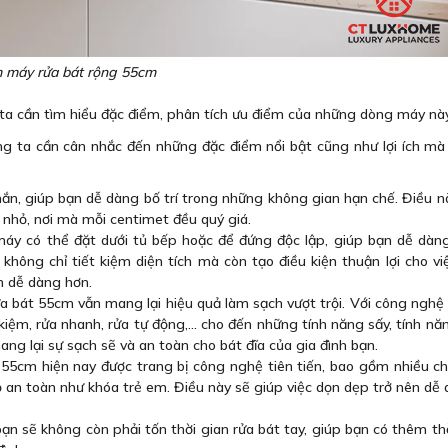
 máy rửa bát rộng 55cm
ta cần tìm hiểu đặc điểm, phân tích ưu điểm của những dòng máy nà
g ta cần cân nhắc đến những đặc điểm nổi bật cũng như lợi ích m
ắn, giúp bạn dễ dàng bố trí trong những không gian hạn chế. Điều n
 nhỏ, nơi mà mỗi centimet đều quý giá.
t, máy có thể đặt dưới tủ bếp hoặc để đứng độc lập, giúp bạn dễ dàn
không chỉ tiết kiệm diện tích mà còn tạo điều kiện thuận lợi cho v
ên dễ dàng hơn.
ửa bát 55cm vẫn mang lại hiệu quả làm sạch vượt trội. Với công ngh
ệm, rửa nhanh, rửa tự động,... cho đến những tính năng sấy, tính nă
ng lại sự sạch sẽ và an toàn cho bát đĩa của gia đình bạn.
55cm hiện nay được trang bị công nghệ tiên tiến, bao gồm nhiều ch
 độ an toàn như khóa trẻ em. Điều này sẽ giúp việc dọn dẹp trở nên dễ
ạn sẽ không còn phải tốn thời gian rửa bát tay, giúp bạn có thêm th