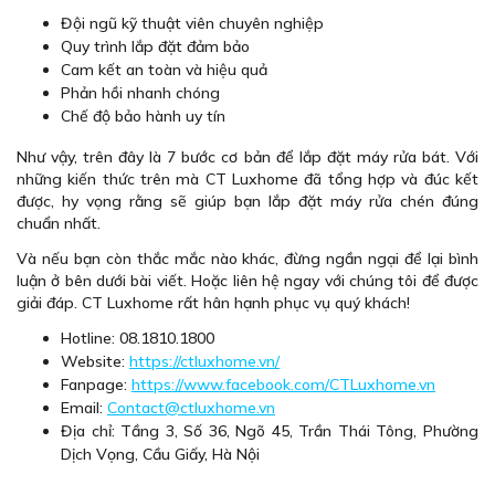
Đội ngũ kỹ thuật viên chuyên nghiệp
Quy trình lắp đặt đảm bảo
Cam kết an toàn và hiệu quả
Phản hồi nhanh chóng
Chế độ bảo hành uy tín
Như vậy, trên đây là 7 bước cơ bản để lắp đặt máy rửa bát. Với
những kiến thức trên mà CT Luxhome đã tổng hợp và đúc kết
được, hy vọng rằng sẽ giúp bạn lắp đặt máy rửa chén đúng
chuẩn nhất.
Và nếu bạn còn thắc mắc nào khác, đừng ngần ngại để lại bình
luận ở bên dưới bài viết. Hoặc liên hệ ngay với chúng tôi để được
giải đáp. CT Luxhome rất hân hạnh phục vụ quý khách!
Hotline: 08.1810.1800
Website:
https://ctluxhome.vn/
Fanpage:
https://www.facebook.com/CTLuxhome.vn
Email:
Contact@ctluxhome.vn
Địa chỉ: Tầng 3, Số 36, Ngõ 45, Trần Thái Tông, Phường
Dịch Vọng, Cầu Giấy, Hà Nội