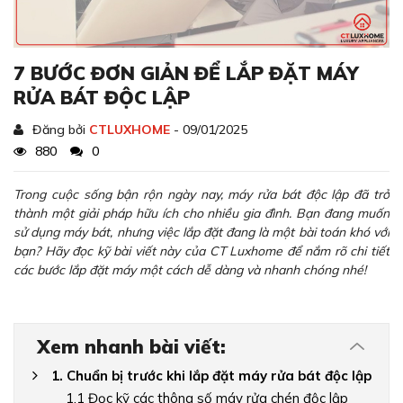
7 BƯỚC ĐƠN GIẢN ĐỂ LẮP ĐẶT MÁY
RỬA BÁT ĐỘC LẬP
Đăng bởi
CTLUXHOME
- 09/01/2025
880
0
Trong cuộc sống bận rộn ngày nay, máy rửa bát độc lập đã trở
thành một giải pháp hữu ích cho nhiều gia đình. Bạn đang muốn
sử dụng máy bát, nhưng việc lắp đặt đang là một bài toán khó với
bạn? Hãy đọc kỹ bài viết này của CT Luxhome để nắm rõ chi tiết
các bước lắp đặt máy một cách dễ dàng và nhanh chóng nhé!
Xem nhanh bài viết:
1. Chuẩn bị trước khi lắp đặt máy rửa bát độc lập
1.1 Đọc kỹ các thông số máy rửa chén độc lập