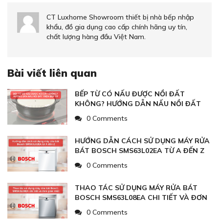
CT Luxhome Showroom thiết bị nhà bếp nhập
khẩu, đồ gia dụng cao cấp chính hãng uy tín,
chất lượng hàng đầu Việt Nam.
Bài viết liên quan
BẾP TỪ CÓ NẤU ĐƯỢC NỒI ĐẤT
KHÔNG? HƯỚNG DẪN NẤU NỒI ĐẤT
TRÊN BẾP TỪ
0 Comments
HƯỚNG DẪN CÁCH SỬ DỤNG MÁY RỬA
BÁT BOSCH SMS63L02EA TỪ A ĐẾN Z
0 Comments
THAO TÁC SỬ DỤNG MÁY RỬA BÁT
BOSCH SMS63L08EA CHI TIẾT VÀ ĐƠN
GIẢN NHẤT
0 Comments