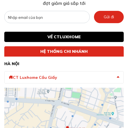
đợt giảm giá sắp tới
Gửi đi
VỀ CTLUXHOME
HỆ THỐNG CHI NHÁNH
HÀ NỘI
Tính năng kéo rút vòi tiện lợi rửa sạch mọi ngóc
CT Luxhome Cầu Giấy
ngách
Dây vòi được thiết kế có thể kéo rút mở ra một không
gian rộng lớn cho việc rửa sạch thực phẩm và vật dụng.
Bằng cách kéo dài dây vòi, bạn mở rộng phạm vi sử
dụng mà không gặp bất kỳ khó khăn nào, giúp cho việc
làm bếp trở nên thuận lợi hơn bao giờ hết