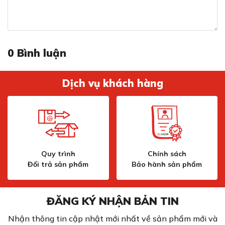
0
Bình luận
Dịch vụ khách hàng
Thân vòi xoay 360 độ tăng phạm vi tiếp cận rửa vật
dụng
Với đầu vòi 360 độ, F400551CV mang lại sự linh hoạt
Quy trình
Chính sách
đáng kinh ngạc, giúp bạn dễ dàng tiếp cận mọi góc độ
Đổi trả sản phẩm
Bảo hành sản phẩm
trong căn bếp. Nhờ vậy, bạn có thể tăng phạm vi để rửa
sạch rau củ vật dụng hơn.
ĐĂNG KÝ NHẬN BẢN TIN
Tính năng kéo rút vòi tiện lợi rửa sạch mọi
ngóc ngách
Nhận thông tin cập nhật mới nhất về sản phẩm mới và