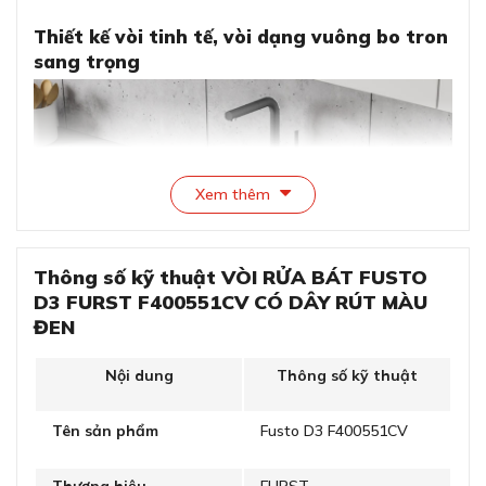
Thiết kế vòi tinh tế, vòi dạng vuông bo tron
sang trọng
Xem thêm
Thông số kỹ thuật VÒI RỬA BÁT FUSTO
D3 FURST F400551CV CÓ DÂY RÚT MÀU
ĐEN
Thiết kế vòi tinh tế, vòi dạng vuông bo tron sang
Nội dung
Thông số kỹ thuật
trọng
Vòi rửa chén bát Furst F400551CV biểu tượng cho
Tên sản phẩm
Fusto D3 F400551CV
đẳng cấp mang phong cách chuẩn châu Âu..
Với thiết kế dạng vuông bo tròn góc, vòi không chỉ thu