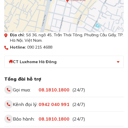
Vòi với 2 đường nóng lạnh giúp tăng hiệu
quả rửa
Địa chỉ:
Số 36, ngõ 45, Trần Thái Tông, Phường Cầu Giấy, TP.
Hà Nội, Việt Nam.
Hotline:
090 215 4688
CT Luxhome Hà Đông
Tổng đài hỗ trợ
Vòi với 2 đường nóng lạnh giúp tăng hiệu quả rửa
Gọi mua:
08.1810.1800
(24/7)
Vòi rửa bát 2 đường nóng lạnh sẽ là sự lựa chọn phù hợp
Kênh đại lý:
0942 040 991
(24/7)
cho bạn để gia tăng hiệu quả làm sạch trong quá trình
rửa. Ưu điểm của dòng vòi này:
Bảo hành:
08.1810.1800
(24/7)
Tiện lợi và linh hoạt: Dễ dàng điều chỉnh nhiệt độ