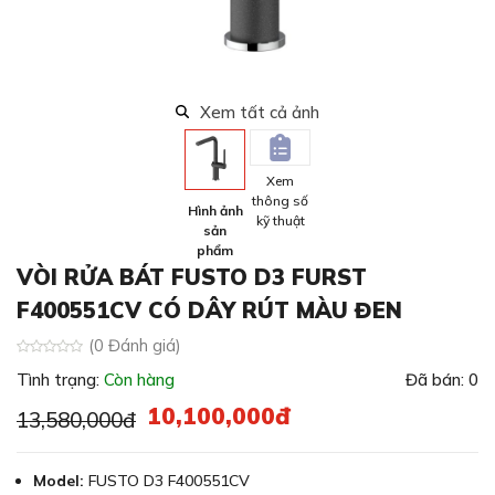
Xem tất cả ảnh
Xem
thông số
Hình ảnh
kỹ thuật
sản
phẩm
VÒI RỬA BÁT FUSTO D3 FURST
F400551CV CÓ DÂY RÚT MÀU ĐEN
(0 Đánh giá)
Tình trạng:
Còn hàng
Đã bán: 0
10,100,000đ
13,580,000đ
Model:
FUSTO D3 F400551CV