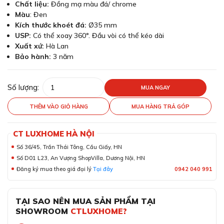
Chất liệu:
Đồng mạ màu đá/ chrome
Màu
: Đen
Kích thước khoét đá:
Ø35 mm
USP:
Có thể xoay 360°. Đầu vòi có thể kéo dài
Xuất xứ:
Hà Lan
Bảo hành:
3 năm
Số lượng:
MUA NGAY
THÊM VÀO GIỎ HÀNG
MUA HÀNG TRẢ GÓP
CT LUXHOME HÀ NỘI
Số 36/45, Trần Thái Tông, Cầu Giấy, HN
Số D01 L23, An Vượng ShopVilla, Dương Nội, HN
Đăng ký mua theo giá đại lý
Tại đây
0942 040 991
TẠI SAO NÊN MUA SẢN PHẨM TẠI
SHOWROOM
CTLUXHOME?