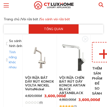
Trang chủ /
Vòi rửa bát /
So sánh vòi rửa bát
TỔNG QUAN
So sánh
hình ảnh
Tính
năng
khác
nhau
THÊM
SẢN
VÒI RỬA BÁT
VÒI RỬA CHÉN
PHẨM
DÂY RÚT KONOX
BÁT RÚT DÂY
ĐỂ
VOLTA NICKEL
KONOX ARTAN
SO
VoltaNickel
BLACK
ARTANBLACK
SÁNH
3,600,000đ
4,820,000đ
3,600,000đ
4,860,000đ
(0)
(2)