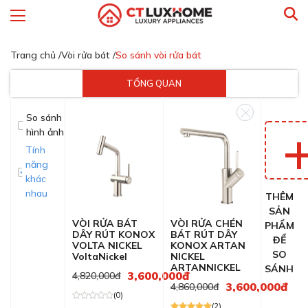
Trang chủ /
Vòi rửa bát /
So sánh vòi rửa bát
TỔNG QUAN
So sánh
hình ảnh
Tính
năng
khác
nhau
THÊM
SẢN
VÒI RỬA BÁT
VÒI RỬA CHÉN
PHẨM
DÂY RÚT KONOX
BÁT RÚT DÂY
ĐỂ
VOLTA NICKEL
KONOX ARTAN
SO
VoltaNickel
NICKEL
ARTANNICKEL
SÁNH
3,600,000đ
4,820,000đ
3,600,000đ
4,860,000đ
(0)
(2)