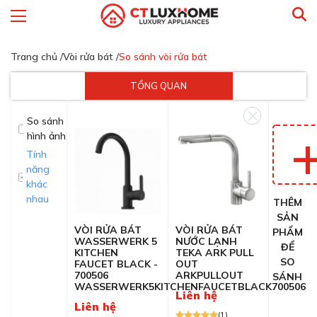
Trang chủ /
Vòi rửa bát /
So sánh vòi rửa bát
TỔNG QUAN
So sánh
hình ảnh
Tính
năng
khác
nhau
THÊM
SẢN
VÒI RỬA BÁT
VÒI RỬA BÁT
PHẨM
WASSERWERK 5
NƯỚC LẠNH
ĐỂ
KITCHEN
TEKA ARK PULL
SO
FAUCET BLACK -
OUT
700506
ARKPULLOUT
SÁNH
WASSERWERK5KITCHENFAUCETBLACK700506
Liên hệ
Liên hệ
(1)