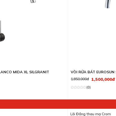
Máy rửa bát Teka
ieres
Bếp từ Rosieres
GrandX
LÕI LỌC
Máy rửa bát Rosieres
her
Bếp từ Munchen
Brandt
tein
Máy rửa bát Munchen
Teka
osieres
Kocher
LANCO MIDA XL SILGRANIT
VÒI RỬA BÁT EUROSUN 
1,500,000đ
1,850,000đ
(0)
Lõi Đồng thau mạ Crom