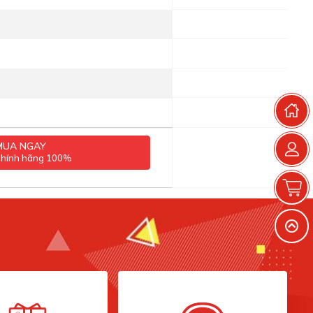
T
MUA NGAY
chính hãng 100%
G
V