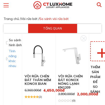
Trang chủ /
Vòi rửa bát /
So sánh vòi rửa bát
TỔNG QUAN
So sánh
hình ảnh
Tính
năng
khác
nhau
THÊM
SẢN
VÒI RỬA CHÉN
VÒI RỬA CHÉN
PHẨM
BÁT THÂN MỀM
BÁT KONOX
ĐỂ
KONOX BIAN
NÓNG LẠNH
SO
KN1209
4,650,000đ
6,360,000đ
SÁNH
2,000,000đ
3,890,000đ
(2)
(0)