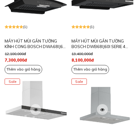
(1)
(1)
MÁY HÚT MÙI GẮN TƯỜNG
MÁY HÚT MÙI GẮN TƯỜNG
KÍNH CONG BOSCH DWA68IJ60I
BOSCH DWB68IJ60I SERIE 4
SERIE 4 NGANG 60CM
NGANG 60CM
12,100,000đ
13,400,000đ
7,300,000đ
8,100,000đ
Thêm vào giỏ hàng
Thêm vào giỏ hàng
Sale
Sale