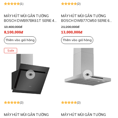
(1)
(2)
MÁY HÚT MÙI GẮN TƯỜNG
MÁY HÚT MÙI GẮN TƯỜNG
BOSCH DWB97BK61T SERIE 4
BOSCH DWB77CM50 SERIE 6
NGANG 90CM
NGANG 70CM
13,400,000đ
21,200,000đ
8,100,000đ
13,000,000đ
Thêm vào giỏ hàng
Thêm vào giỏ hàng
Sale
(2)
(2)
MÁY HÚT MÙI GẮN TƯỜNG
MÁY HÚT MÙI GẮN TƯỜNG