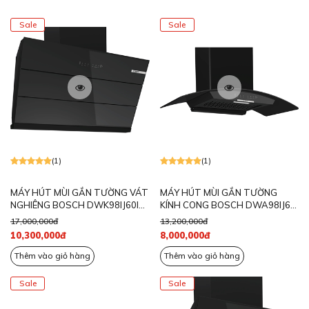
Sale
Sale
(1)
(1)
MÁY HÚT MÙI GẮN TƯỜNG VÁT
MÁY HÚT MÙI GẮN TƯỜNG
NGHIÊNG BOSCH DWK98IJ60I
KÍNH CONG BOSCH DWA98IJ60I
SERIE 4 NGANG 90CM
SERIE 4 NGANG 90CM
17,000,000đ
13,200,000đ
10,300,000đ
8,000,000đ
Thêm vào giỏ hàng
Thêm vào giỏ hàng
Sale
Sale