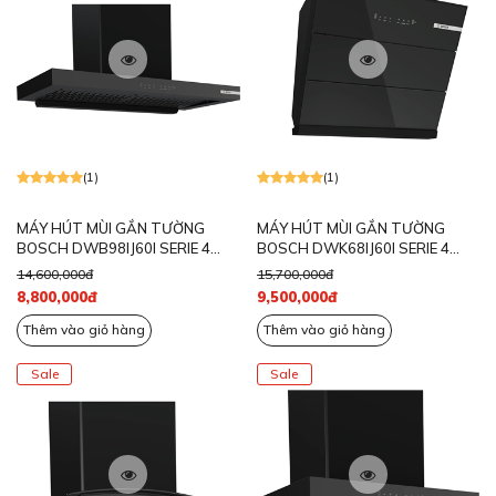
(1)
(1)
MÁY HÚT MÙI GẮN TƯỜNG
MÁY HÚT MÙI GẮN TƯỜNG
BOSCH DWB98IJ60I SERIE 4
BOSCH DWK68IJ60I SERIE 4
NGANG 90CM
NGANG 60CM
14,600,000đ
15,700,000đ
8,800,000đ
9,500,000đ
Thêm vào giỏ hàng
Thêm vào giỏ hàng
Sale
Sale