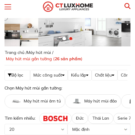
Trang chủ /
Máy hút mùi /
Máy hút mùi gắn tường (
26
sản phẩm
)
Bộ lọc
Mức công suất
Kiểu lắp
Chất liệu
Công s
Chọn Máy hút mùi gắn tường:
Máy hút mùi âm tủ
Máy hút mùi đảo
Tìm kiếm nhiều:
Đức
Thái Lan
Serie 7