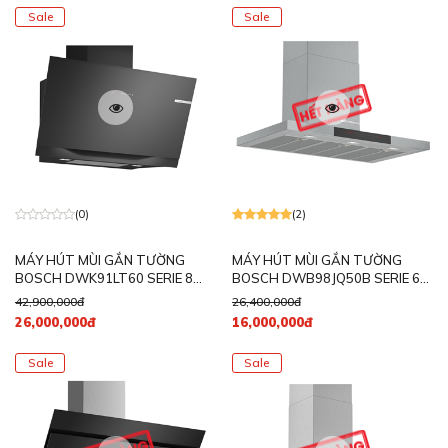
Sale
Sale
(0)
(2)
MÁY HÚT MÙI GẮN TƯỜNG
MÁY HÚT MÙI GẮN TƯỜNG
BOSCH DWK91LT60 SERIE 8
BOSCH DWB98JQ50B SERIE 6
NGANG 90CM MÀU ĐEN
NGANG 90CM
42,900,000đ
26,400,000đ
26,000,000đ
16,000,000đ
Sale
Sale