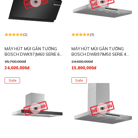
(2)
(3)
MÁY HÚT MÙI GẮN TƯỜNG
MÁY HÚT MÙI GẮN TƯỜNG
BOSCH DWK97JM60 SERIE 6
BOSCH DWB97IM50 SERIE 4
NGANG 90CM
NGANG 90CM
35,700,000đ
24,600,000đ
24,600,000đ
15,800,000đ
Sale
Sale