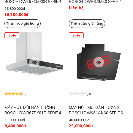
BOSCH DWK67CM60B SERIE 4
BOSCH DWB67IM50 SERIE 4
KÍNH ĐEN
NGANG 60CM
Liên hệ
26,800,000đ
16,200,000đ
Thêm vào giỏ hàng
Thêm vào giỏ hàng
Sale
Sale
(1)
(0)
MÁY HÚT MÙI GẮN TƯỜNG
MÁY HÚT MÙI GẮN TƯỜNG
BOSCH DWB67BK61T SERIE 4
BOSCH DWK81AN60 SERIE 6
NGANG 60CM
NGANG 80CM MÀU ĐEN
13,900,000đ
40,000,000đ
8,400,000đ
25,600,000đ