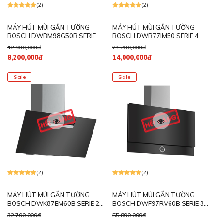
(2)
(2)
MÁY HÚT MÙI GẮN TƯỜNG
MÁY HÚT MÙI GẮN TƯỜNG
BOSCH DWBM98G50B SERIE 4
BOSCH DWB77IM50 SERIE 4
NGANG 90CM
NGANG 75CM
12,900,000đ
21,700,000đ
8,200,000đ
14,000,000đ
Sale
Sale
(2)
(2)
MÁY HÚT MÙI GẮN TƯỜNG
MÁY HÚT MÙI GẮN TƯỜNG
BOSCH DWK87EM60B SERIE 2
BOSCH DWF97RV60B SERIE 8
NGANG 80CM
HOME CONNECT
32,700,000đ
55,890,000đ